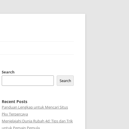
Search
Search
Recent Posts
Panduan Lengkap untuk Mencari Situs
Pkv Terpercaya
Menjelajahi Dunia Rubah 4d: Tips dan Trik
untuk Pemain Pemula