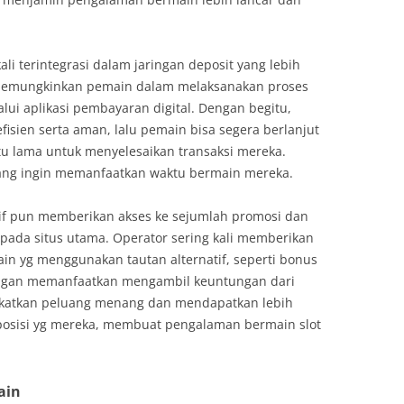
ali terintegrasi dalam jaringan deposit yang lebih
S memungkinkan pemain dalam melaksanakan proses
alui aplikasi pembayaran digital. Dengan begitu,
fisien serta aman, lalu pemain bisa segera berlanjut
u lama untuk menyelesaikan transaksi mereka.
yang ingin memanfaatkan waktu bermain mereka.
tif pun memberikan akses ke sejumlah promosi dan
 pada situs utama. Operator sering kali memberikan
n yg menggunakan tautan alternatif, seperti bonus
Dengan memanfaatkan mengambil keuntungan dari
gkatkan peluang menang dan mendapatkan lebih
eposisi yg mereka, membuat pengalaman bermain slot
ain