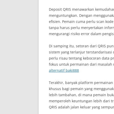
Deposit QRIS menawarkan kemudahan y
menguntungkan. Dengan menggunakan 
efisien. Pemain cuma perlu scan kod
tanpa harus perlu menyertakan infor
mengurangi risiko error dalam pengis
Di samping itu, setoran dari QRIS p
sistem yang terlanjur terstandarisasi
perlu risau tentang kebocoran data p
fokus untuk permainan dari masalah
alternatif baki888
Terakhir, banyak platform permainan
khusus bagi pemain yang menggunakan
lebih tambahan, di mana pemain bu
memperoleh keuntungan lebih dari tr
QRIS adalah jalan keluar yang semp