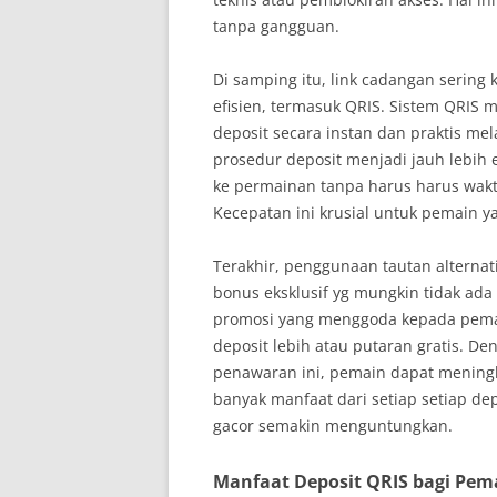
tanpa gangguan.
Di samping itu, link cadangan sering k
efisien, termasuk QRIS. Sistem QRI
deposit secara instan dan praktis mel
prosedur deposit menjadi jauh lebih e
ke permainan tanpa harus harus wakt
Kecepatan ini krusial untuk pemain 
Terakhir, penggunaan tautan alterna
bonus eksklusif yg mungkin tidak ada
promosi yang menggoda kepada pemai
deposit lebih atau putaran gratis. 
penawaran ini, pemain dapat menin
banyak manfaat dari setiap setiap d
gacor semakin menguntungkan.
Manfaat Deposit QRIS bagi Pem