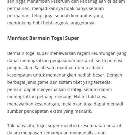
sehingga menambah keseruan dan kebahagiaan di dalam
permainan, menjadikannya tidak hanya sebuah
permainan, tetapi juga sebuah komunitas yang
mendukung hobi hobi anggota anggotanya.
Manfaat Bermain Togel Super
Bermain togel super menawarkan ragam keuntungan yang
dapat meningkatkan pengalaman bertaruh serta potensi
penghasilan. Salah satu manfaat utama adalah
kesempatan untuk memenangkan hadiah besar. Dengan
berbagai jenis game dan sistem tiket yang tersedia,
pemain dapat menyesuaikan strategi sendiri dalam
meningkatkan peluang menang. Hal ini tak hanya
menawarkan kesenangan, melainkan juga dapat menjadi
sumber pendapatan ekstra yang menarik.
Tak hanya itu, togel super memberi kesempatan petaruh
dalam mengasah kemampuan menganalisis dan