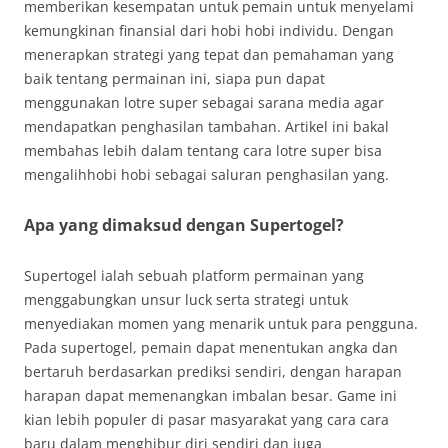
memberikan kesempatan untuk pemain untuk menyelami
kemungkinan finansial dari hobi hobi individu. Dengan
menerapkan strategi yang tepat dan pemahaman yang
baik tentang permainan ini, siapa pun dapat
menggunakan lotre super sebagai sarana media agar
mendapatkan penghasilan tambahan. Artikel ini bakal
membahas lebih dalam tentang cara lotre super bisa
mengalihhobi hobi sebagai saluran penghasilan yang.
Apa yang dimaksud dengan Supertogel?
Supertogel ialah sebuah platform permainan yang
menggabungkan unsur luck serta strategi untuk
menyediakan momen yang menarik untuk para pengguna.
Pada supertogel, pemain dapat menentukan angka dan
bertaruh berdasarkan prediksi sendiri, dengan harapan
harapan dapat memenangkan imbalan besar. Game ini
kian lebih populer di pasar masyarakat yang cara cara
baru dalam menghibur diri sendiri dan juga