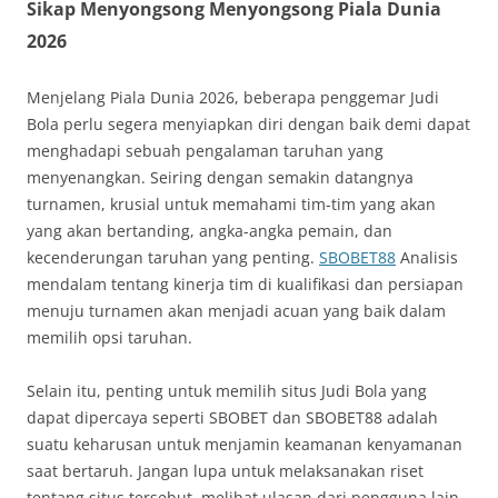
Sikap Menyongsong Menyongsong Piala Dunia
2026
Menjelang Piala Dunia 2026, beberapa penggemar Judi
Bola perlu segera menyiapkan diri dengan baik demi dapat
menghadapi sebuah pengalaman taruhan yang
menyenangkan. Seiring dengan semakin datangnya
turnamen, krusial untuk memahami tim-tim yang akan
yang akan bertanding, angka-angka pemain, dan
kecenderungan taruhan yang penting.
SBOBET88
Analisis
mendalam tentang kinerja tim di kualifikasi dan persiapan
menuju turnamen akan menjadi acuan yang baik dalam
memilih opsi taruhan.
Selain itu, penting untuk memilih situs Judi Bola yang
dapat dipercaya seperti SBOBET dan SBOBET88 adalah
suatu keharusan untuk menjamin keamanan kenyamanan
saat bertaruh. Jangan lupa untuk melaksanakan riset
tentang situs tersebut, melihat ulasan dari pengguna lain,