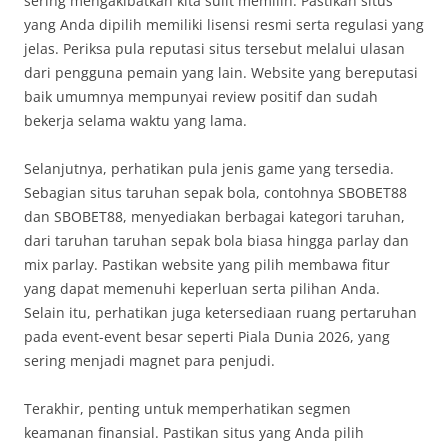
sering mengakibatkan kita sulit memilih. Pastikan situs
yang Anda dipilih memiliki lisensi resmi serta regulasi yang
jelas. Periksa pula reputasi situs tersebut melalui ulasan
dari pengguna pemain yang lain. Website yang bereputasi
baik umumnya mempunyai review positif dan sudah
bekerja selama waktu yang lama.
Selanjutnya, perhatikan pula jenis game yang tersedia.
Sebagian situs taruhan sepak bola, contohnya SBOBET88
dan SBOBET88, menyediakan berbagai kategori taruhan,
dari taruhan taruhan sepak bola biasa hingga parlay dan
mix parlay. Pastikan website yang pilih membawa fitur
yang dapat memenuhi keperluan serta pilihan Anda.
Selain itu, perhatikan juga ketersediaan ruang pertaruhan
pada event-event besar seperti Piala Dunia 2026, yang
sering menjadi magnet para penjudi.
Terakhir, penting untuk memperhatikan segmen
keamanan finansial. Pastikan situs yang Anda pilih