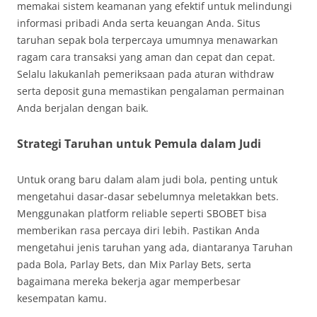
memakai sistem keamanan yang efektif untuk melindungi
informasi pribadi Anda serta keuangan Anda. Situs
taruhan sepak bola terpercaya umumnya menawarkan
ragam cara transaksi yang aman dan cepat dan cepat.
Selalu lakukanlah pemeriksaan pada aturan withdraw
serta deposit guna memastikan pengalaman permainan
Anda berjalan dengan baik.
Strategi Taruhan untuk Pemula dalam Judi
Untuk orang baru dalam alam judi bola, penting untuk
mengetahui dasar-dasar sebelumnya meletakkan bets.
Menggunakan platform reliable seperti SBOBET bisa
memberikan rasa percaya diri lebih. Pastikan Anda
mengetahui jenis taruhan yang ada, diantaranya Taruhan
pada Bola, Parlay Bets, dan Mix Parlay Bets, serta
bagaimana mereka bekerja agar memperbesar
kesempatan kamu.