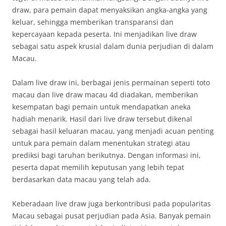
draw, para pemain dapat menyaksikan angka-angka yang
keluar, sehingga memberikan transparansi dan
kepercayaan kepada peserta. Ini menjadikan live draw
sebagai satu aspek krusial dalam dunia perjudian di dalam
Macau.
Dalam live draw ini, berbagai jenis permainan seperti toto
macau dan live draw macau 4d diadakan, memberikan
kesempatan bagi pemain untuk mendapatkan aneka
hadiah menarik. Hasil dari live draw tersebut dikenal
sebagai hasil keluaran macau, yang menjadi acuan penting
untuk para pemain dalam menentukan strategi atau
prediksi bagi taruhan berikutnya. Dengan informasi ini,
peserta dapat memilih keputusan yang lebih tepat
berdasarkan data macau yang telah ada.
Keberadaan live draw juga berkontribusi pada popularitas
Macau sebagai pusat perjudian pada Asia. Banyak pemain