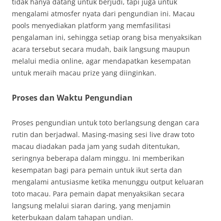
tidak hanya datang untuk berjudi, tapi juga untuk
mengalami atmosfer nyata dari pengundian ini. Macau
pools menyediakan platform yang memfasilitasi
pengalaman ini, sehingga setiap orang bisa menyaksikan
acara tersebut secara mudah, baik langsung maupun
melalui media online, agar mendapatkan kesempatan
untuk meraih macau prize yang diinginkan.
Proses dan Waktu Pengundian
Proses pengundian untuk toto berlangsung dengan cara
rutin dan berjadwal. Masing-masing sesi live draw toto
macau diadakan pada jam yang sudah ditentukan,
seringnya beberapa dalam minggu. Ini memberikan
kesempatan bagi para pemain untuk ikut serta dan
mengalami antusiasme ketika menunggu output keluaran
toto macau. Para pemain dapat menyaksikan secara
langsung melalui siaran daring, yang menjamin
keterbukaan dalam tahapan undian.