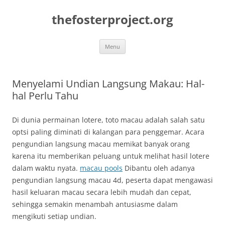
Skip
to
thefosterproject.org
content
Menu
Menyelami Undian Langsung Makau: Hal-
hal Perlu Tahu
Di dunia permainan lotere, toto macau adalah salah satu
optsi paling diminati di kalangan para penggemar. Acara
pengundian langsung macau memikat banyak orang
karena itu memberikan peluang untuk melihat hasil lotere
dalam waktu nyata.
macau pools
Dibantu oleh adanya
pengundian langsung macau 4d, peserta dapat mengawasi
hasil keluaran macau secara lebih mudah dan cepat,
sehingga semakin menambah antusiasme dalam
mengikuti setiap undian.