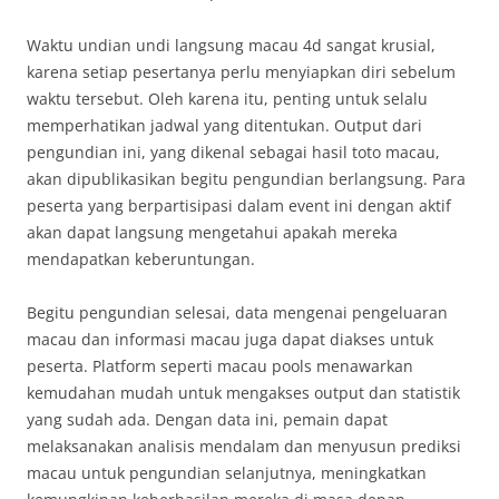
Waktu undian undi langsung macau 4d sangat krusial,
karena setiap pesertanya perlu menyiapkan diri sebelum
waktu tersebut. Oleh karena itu, penting untuk selalu
memperhatikan jadwal yang ditentukan. Output dari
pengundian ini, yang dikenal sebagai hasil toto macau,
akan dipublikasikan begitu pengundian berlangsung. Para
peserta yang berpartisipasi dalam event ini dengan aktif
akan dapat langsung mengetahui apakah mereka
mendapatkan keberuntungan.
Begitu pengundian selesai, data mengenai pengeluaran
macau dan informasi macau juga dapat diakses untuk
peserta. Platform seperti macau pools menawarkan
kemudahan mudah untuk mengakses output dan statistik
yang sudah ada. Dengan data ini, pemain dapat
melaksanakan analisis mendalam dan menyusun prediksi
macau untuk pengundian selanjutnya, meningkatkan