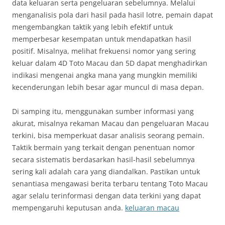
data keluaran serta pengeluaran sebelumnya. Melalui
menganalisis pola dari hasil pada hasil lotre, pemain dapat
mengembangkan taktik yang lebih efektif untuk
memperbesar kesempatan untuk mendapatkan hasil
positif. Misalnya, melihat frekuensi nomor yang sering
keluar dalam 4D Toto Macau dan 5D dapat menghadirkan
indikasi mengenai angka mana yang mungkin memiliki
kecenderungan lebih besar agar muncul di masa depan.
Di samping itu, menggunakan sumber informasi yang
akurat, misalnya rekaman Macau dan pengeluaran Macau
terkini, bisa memperkuat dasar analisis seorang pemain.
Taktik bermain yang terkait dengan penentuan nomor
secara sistematis berdasarkan hasil-hasil sebelumnya
sering kali adalah cara yang diandalkan. Pastikan untuk
senantiasa mengawasi berita terbaru tentang Toto Macau
agar selalu terinformasi dengan data terkini yang dapat
mempengaruhi keputusan anda.
keluaran macau