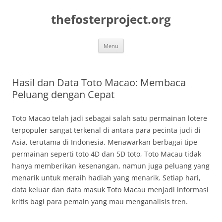
Skip
to
thefosterproject.org
content
Menu
Hasil dan Data Toto Macao: Membaca
Peluang dengan Cepat
Toto Macao telah jadi sebagai salah satu permainan lotere
terpopuler sangat terkenal di antara para pecinta judi di
Asia, terutama di Indonesia. Menawarkan berbagai tipe
permainan seperti toto 4D dan 5D toto, Toto Macau tidak
hanya memberikan kesenangan, namun juga peluang yang
menarik untuk meraih hadiah yang menarik. Setiap hari,
data keluar dan data masuk Toto Macau menjadi informasi
kritis bagi para pemain yang mau menganalisis tren.