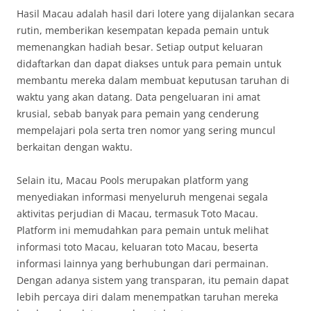
Hasil Macau adalah hasil dari lotere yang dijalankan secara
rutin, memberikan kesempatan kepada pemain untuk
memenangkan hadiah besar. Setiap output keluaran
didaftarkan dan dapat diakses untuk para pemain untuk
membantu mereka dalam membuat keputusan taruhan di
waktu yang akan datang. Data pengeluaran ini amat
krusial, sebab banyak para pemain yang cenderung
mempelajari pola serta tren nomor yang sering muncul
berkaitan dengan waktu.
Selain itu, Macau Pools merupakan platform yang
menyediakan informasi menyeluruh mengenai segala
aktivitas perjudian di Macau, termasuk Toto Macau.
Platform ini memudahkan para pemain untuk melihat
informasi toto Macau, keluaran toto Macau, beserta
informasi lainnya yang berhubungan dari permainan.
Dengan adanya sistem yang transparan, itu pemain dapat
lebih percaya diri dalam menempatkan taruhan mereka