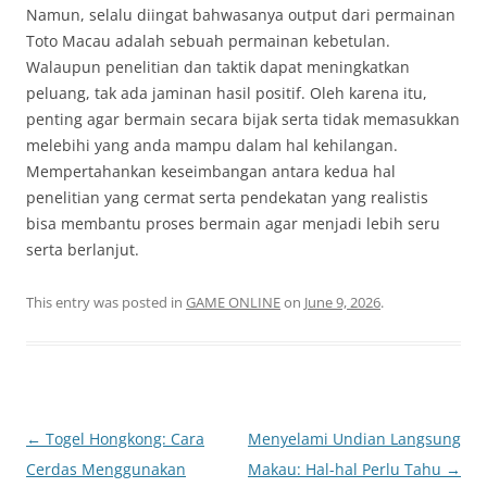
Namun, selalu diingat bahwasanya output dari permainan
Toto Macau adalah sebuah permainan kebetulan.
Walaupun penelitian dan taktik dapat meningkatkan
peluang, tak ada jaminan hasil positif. Oleh karena itu,
penting agar bermain secara bijak serta tidak memasukkan
melebihi yang anda mampu dalam hal kehilangan.
Mempertahankan keseimbangan antara kedua hal
penelitian yang cermat serta pendekatan yang realistis
bisa membantu proses bermain agar menjadi lebih seru
serta berlanjut.
This entry was posted in
GAME ONLINE
on
June 9, 2026
.
Post
←
Togel Hongkong: Cara
Menyelami Undian Langsung
navigation
Cerdas Menggunakan
Makau: Hal-hal Perlu Tahu
→