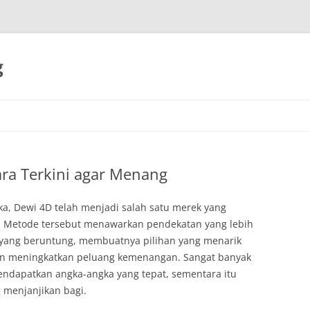
g
ara Terkini agar Menang
a, Dewi 4D telah menjadi salah satu merek yang
. Metode tersebut menawarkan pendekatan yang lebih
 yang beruntung, membuatnya pilihan yang menarik
an meningkatkan peluang kemenangan. Sangat banyak
ndapatkan angka-angka yang tepat, sementara itu
 menjanjikan bagi.