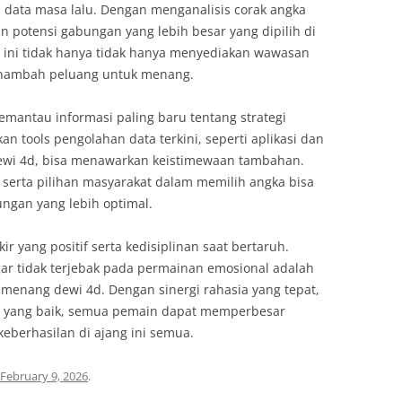
n data masa lalu. Dengan menganalisis corak angka
potensi gabungan yang lebih besar yang dipilih di
 ini tidak hanya tidak hanya menyediakan wawasan
enambah peluang untuk menang.
memantau informasi paling baru tentang strategi
tools pengolahan data terkini, seperti aplikasi dan
ewi 4d, bisa menawarkan keistimewaan tambahan.
erta pilihan masyarakat dalam memilih angka bisa
gan yang lebih optimal.
kir yang positif serta kedisiplinan saat bertaruh.
ar tidak terjebak pada permainan emosional adalah
i menang dewi 4d. Dengan sinergi rahasia yang tepat,
l yang baik, semua pemain dapat memperbesar
berhasilan di ajang ini semua.
February 9, 2026
.