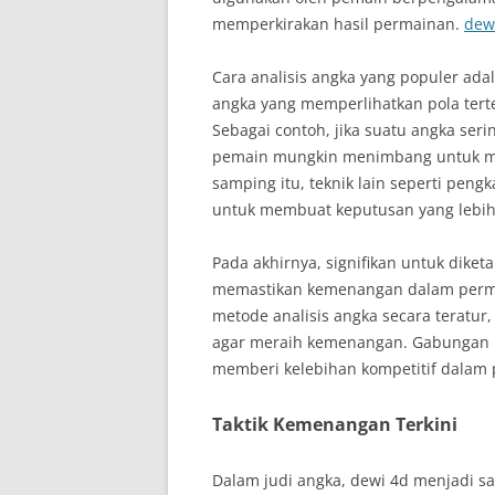
memperkirakan hasil permainan.
dew
Cara analisis angka yang populer ad
angka yang memperlihatkan pola terte
Sebagai contoh, jika suatu angka seri
pemain mungkin menimbang untuk me
samping itu, teknik lain seperti peng
untuk membuat keputusan yang lebi
Pada akhirnya, signifikan untuk dike
memastikan kemenangan dalam perm
metode analisis angka secara terat
agar meraih kemenangan. Gabungan pe
memberi kelebihan kompetitif dalam 
Taktik Kemenangan Terkini
Dalam judi angka, dewi 4d menjadi sal