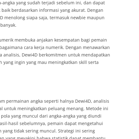
angka yang sudah terjadi sebelum ini, dan dapat
 baik berdasarkan informasi yang akurat. Dengan
 4D menolong siapa saja, termasuk newbie maupun
 banyak.
numerik membuka anjakan kesempatan bagi pemain
bagaimana cara kerja numerik. Dengan menawarkan
ta analisis, Dewi4D berkomitmen untuk mendapatkan
h yang ingin yang mau meningkatkan skill serta
am permainan angka seperti halnya Dewi4D, analisis
sial untuk meningkatkan peluang menang. Metode ini
 pola yang muncul dari angka-angka yang diundi
asil-hasil sebelumnya, pemain dapat mengetahui
yang tidak sering muncul. Strategi ini sering
n yang meyakini bahwa statistik dapat membantu