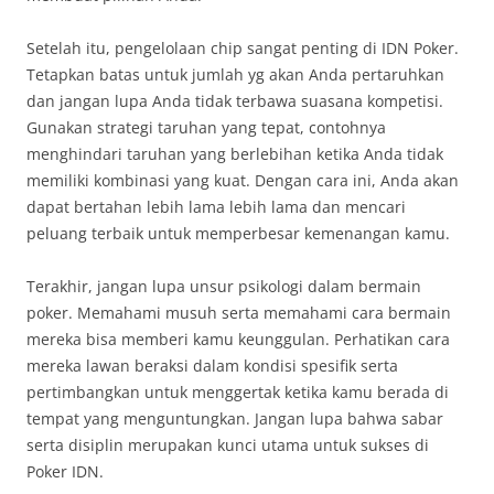
Setelah itu, pengelolaan chip sangat penting di IDN Poker.
Tetapkan batas untuk jumlah yg akan Anda pertaruhkan
dan jangan lupa Anda tidak terbawa suasana kompetisi.
Gunakan strategi taruhan yang tepat, contohnya
menghindari taruhan yang berlebihan ketika Anda tidak
memiliki kombinasi yang kuat. Dengan cara ini, Anda akan
dapat bertahan lebih lama lebih lama dan mencari
peluang terbaik untuk memperbesar kemenangan kamu.
Terakhir, jangan lupa unsur psikologi dalam bermain
poker. Memahami musuh serta memahami cara bermain
mereka bisa memberi kamu keunggulan. Perhatikan cara
mereka lawan beraksi dalam kondisi spesifik serta
pertimbangkan untuk menggertak ketika kamu berada di
tempat yang menguntungkan. Jangan lupa bahwa sabar
serta disiplin merupakan kunci utama untuk sukses di
Poker IDN.