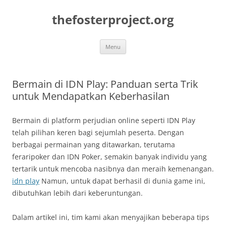
Skip
to
thefosterproject.org
content
Menu
Bermain di IDN Play: Panduan serta Trik
untuk Mendapatkan Keberhasilan
Bermain di platform perjudian online seperti IDN Play
telah pilihan keren bagi sejumlah peserta. Dengan
berbagai permainan yang ditawarkan, terutama
feraripoker dan IDN Poker, semakin banyak individu yang
tertarik untuk mencoba nasibnya dan meraih kemenangan.
idn play
Namun, untuk dapat berhasil di dunia game ini,
dibutuhkan lebih dari keberuntungan.
Dalam artikel ini, tim kami akan menyajikan beberapa tips