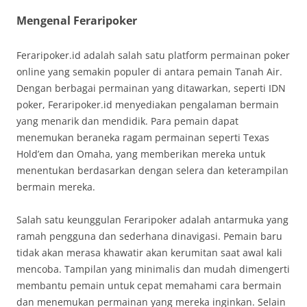
Mengenal Feraripoker
Feraripoker.id adalah salah satu platform permainan poker
online yang semakin populer di antara pemain Tanah Air.
Dengan berbagai permainan yang ditawarkan, seperti IDN
poker, Feraripoker.id menyediakan pengalaman bermain
yang menarik dan mendidik. Para pemain dapat
menemukan beraneka ragam permainan seperti Texas
Hold’em dan Omaha, yang memberikan mereka untuk
menentukan berdasarkan dengan selera dan keterampilan
bermain mereka.
Salah satu keunggulan Feraripoker adalah antarmuka yang
ramah pengguna dan sederhana dinavigasi. Pemain baru
tidak akan merasa khawatir akan kerumitan saat awal kali
mencoba. Tampilan yang minimalis dan mudah dimengerti
membantu pemain untuk cepat memahami cara bermain
dan menemukan permainan yang mereka inginkan. Selain