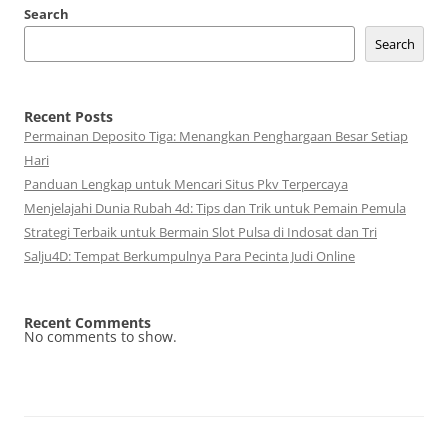
Search
Search
Recent Posts
Permainan Deposito Tiga: Menangkan Penghargaan Besar Setiap
Hari
Panduan Lengkap untuk Mencari Situs Pkv Terpercaya
Menjelajahi Dunia Rubah 4d: Tips dan Trik untuk Pemain Pemula
Strategi Terbaik untuk Bermain Slot Pulsa di Indosat dan Tri
Salju4D: Tempat Berkumpulnya Para Pecinta Judi Online
Recent Comments
No comments to show.