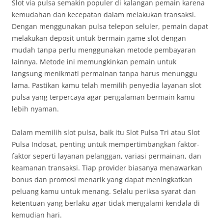
Slot via pulsa semakin populer di kalangan pemain karena
kemudahan dan kecepatan dalam melakukan transaksi.
Dengan menggunakan pulsa telepon seluler, pemain dapat
melakukan deposit untuk bermain game slot dengan
mudah tanpa perlu menggunakan metode pembayaran
lainnya. Metode ini memungkinkan pemain untuk
langsung menikmati permainan tanpa harus menunggu
lama. Pastikan kamu telah memilih penyedia layanan slot
pulsa yang terpercaya agar pengalaman bermain kamu
lebih nyaman.
Dalam memilih slot pulsa, baik itu Slot Pulsa Tri atau Slot
Pulsa Indosat, penting untuk mempertimbangkan faktor-
faktor seperti layanan pelanggan, variasi permainan, dan
keamanan transaksi. Tiap provider biasanya menawarkan
bonus dan promosi menarik yang dapat meningkatkan
peluang kamu untuk menang. Selalu periksa syarat dan
ketentuan yang berlaku agar tidak mengalami kendala di
kemudian hari.