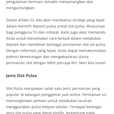
pengalaman bermain semakin menyenangkan dan
menguntungkan.
Dalam artikel ini, kita akan membahas strategi yang tepat
dalam memilih deposit pulsa untuk slot pulsa, khususnya
bagi pengguna Tri dan Indosat. Kami juga akan memandu
Anda untuk menemukan cara terbaik dalam melakukan
deposit dan menikmati berbagai permainan slot via pulsa.
Dengan informasi yang tepat, Anda dapat memaksimalkan
potensi kemenangan dan mengeksplorasi dunia
permainan slot dengan lebih percaya diri. Mari kita mulai!
Jenis Slot Pulsa
Slot Pulsa merupakan salah satu jenis permainan yang
populer di kalangan penggemar judi online. Permainan ini
memungkinkan pemain untuk melakukan taruhan
menggunakan pulsa telepon seluler. Terdapat berbagai
jenis slot pulsa yang dapat dipilih, tergantung pada