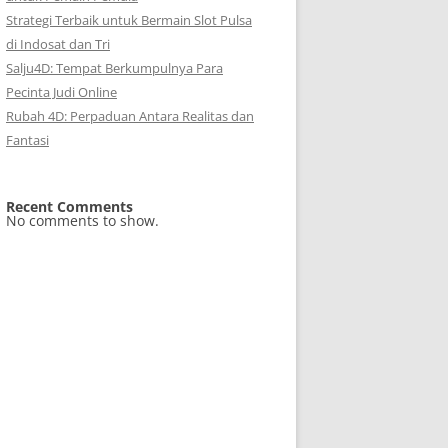
Strategi Terbaik untuk Bermain Slot Pulsa
di Indosat dan Tri
Salju4D: Tempat Berkumpulnya Para
Pecinta Judi Online
Rubah 4D: Perpaduan Antara Realitas dan
Fantasi
Recent Comments
No comments to show.