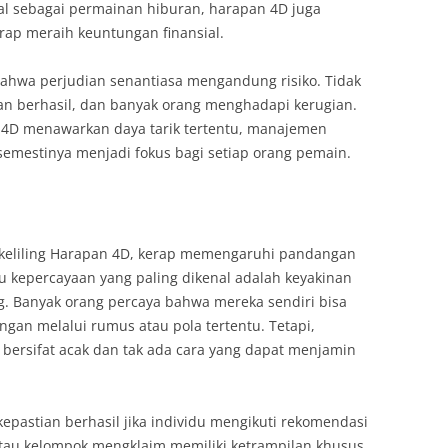
l sebagai permainan hiburan, harapan 4D juga
rap meraih keuntungan finansial.
ahwa perjudian senantiasa mengandung risiko. Tidak
an berhasil, dan banyak orang menghadapi kerugian.
4D menawarkan daya tarik tertentu, manajemen
emestinya menjadi fokus bagi setiap orang pemain.
ekeliling Harapan 4D, kerap memengaruhi pandangan
tu kepercayaan yang paling dikenal adalah keyakinan
. Banyak orang percaya bahwa mereka sendiri bisa
n melalui rumus atau pola tertentu. Tetapi,
 bersifat acak dan tak ada cara yang dapat menjamin
kepastian berhasil jika individu mengikuti rekomendasi
g atau kelompok mengklaim memiliki ketrampilan khusus