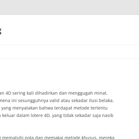
g
pan 4D sering kali dihadirkan dan menggugah minat.
ena ini sesungguhnya valid atau sekadar ilusi belaka.
 yang menyatakan bahwa terdapat metode tertentu
keluar dalam lotere 4D, yang tidak sekadar saja nasib
lui mematuhi pola dan memakai metode khusus, mereka