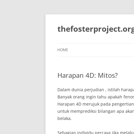
Skip
to
content
thefosterproject.or
HOME
Harapan 4D: Mitos?
Dalam dunia perjudian , istilah hara
Banyak orang ingin tahu apakah fenom
Harapan 4D merujuk pada pengertian
untuk memprediksi bilangan apa akan 
belaka.
Sebagian individu percaya jika mela