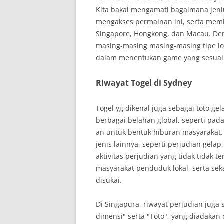
Kita bakal mengamati bagaimana jen
mengakses permainan ini, serta memba
Singapore, Hongkong, dan Macau. D
masing-masing masing-masing tipe lot
dalam menentukan game yang sesuai 
Riwayat Togel di Sydney
Togel yg dikenal juga sebagai toto g
berbagai belahan global, seperti pada
an untuk bentuk hiburan masyarakat.
jenis lainnya, seperti perjudian ge
aktivitas perjudian yang tidak tidak t
masyarakat penduduk lokal, serta seka
disukai.
Di Singapura, riwayat perjudian juga 
dimensi" serta "Toto", yang diadakan 