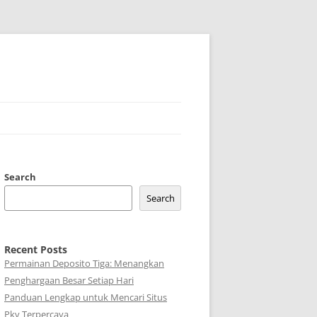
Search
Search
Recent Posts
Permainan Deposito Tiga: Menangkan
Penghargaan Besar Setiap Hari
Panduan Lengkap untuk Mencari Situs
Pkv Terpercaya