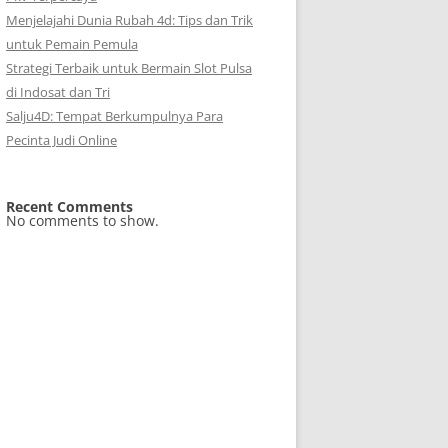
Menjelajahi Dunia Rubah 4d: Tips dan Trik
untuk Pemain Pemula
Strategi Terbaik untuk Bermain Slot Pulsa
di Indosat dan Tri
Salju4D: Tempat Berkumpulnya Para
Pecinta Judi Online
Recent Comments
No comments to show.