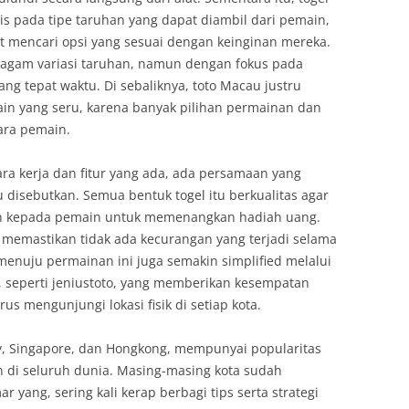
s pada tipe taruhan yang dapat diambil dari pemain,
 mencari opsi yang sesuai dengan keinginan mereka.
agam variasi taruhan, namun dengan fokus pada
ng tepat waktu. Di sebaliknya, toto Macau justru
 yang seru, karena banyak pilihan permainan dan
ara pemain.
ra kerja dan fitur yang ada, ada persamaan yang
tu disebutkan. Semua bentuk togel itu berkualitas agar
n kepada pemain untuk memenangkan hadiah uang.
 memastikan tidak ada kecurangan yang terjadi selama
 menuju permainan ini juga semakin simplified melalui
, seperti jeniustoto, yang memberikan kesempatan
us mengunjungi lokasi fisik di setiap kota.
ney, Singapore, dan Hongkong, mempunyai popularitas
n di seluruh dunia. Masing-masing kota sudah
ang, sering kali kerap berbagi tips serta strategi