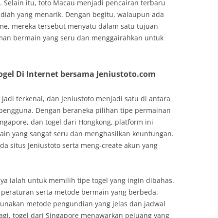
Selain itu, toto Macau menjadi pencairan terbaru
adiah yang menarik. Dengan begitu, walaupun ada
me, mereka tersebut menyatu dalam satu tujuan
man bermain yang seru dan menggairahkan untuk
el Di Internet bersama Jeniustoto.com
jadi terkenal, dan Jeniustoto menjadi satu di antara
 pengguna. Dengan beraneka pilihan tipe permainan
Singapore, dan togel dari Hongkong, platform ini
in yang sangat seru dan menghasilkan keuntungan.
a situs Jeniustoto serta meng-create akun yang
ya ialah untuk memilih tipe togel yang ingin dibahas.
i peraturan serta metode bermain yang berbeda.
gunakan metode pengundian yang jelas dan jadwal
agi, togel dari Singapore menawarkan peluang yang