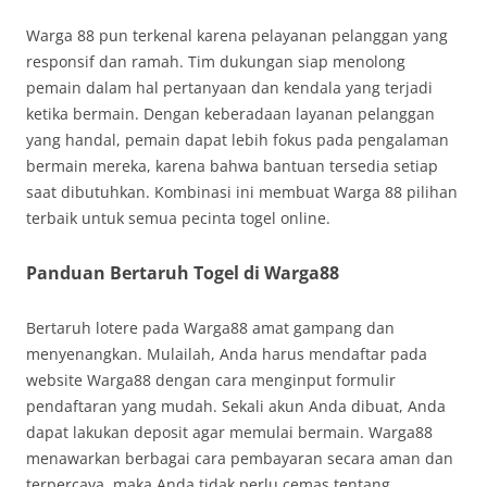
Warga 88 pun terkenal karena pelayanan pelanggan yang
responsif dan ramah. Tim dukungan siap menolong
pemain dalam hal pertanyaan dan kendala yang terjadi
ketika bermain. Dengan keberadaan layanan pelanggan
yang handal, pemain dapat lebih fokus pada pengalaman
bermain mereka, karena bahwa bantuan tersedia setiap
saat dibutuhkan. Kombinasi ini membuat Warga 88 pilihan
terbaik untuk semua pecinta togel online.
Panduan Bertaruh Togel di Warga88
Bertaruh lotere pada Warga88 amat gampang dan
menyenangkan. Mulailah, Anda harus mendaftar pada
website Warga88 dengan cara menginput formulir
pendaftaran yang mudah. Sekali akun Anda dibuat, Anda
dapat lakukan deposit agar memulai bermain. Warga88
menawarkan berbagai cara pembayaran secara aman dan
terpercaya, maka Anda tidak perlu cemas tentang