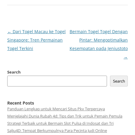
Post
←
Dari Togel Macau ke Togel
Bermain Togel Togel Dengan
navigation
Singapore: Tren Permainan
Pintar: Mengoptimalkan
Togel Terkini
Kesempatan pada Jeniustoto
→
Search
Search
Recent Posts
Panduan Lengkap untuk Mencari Situs Pkv Terpercaya
Menjelajahi Dunia Rubah 4d: Tips dan Trik untuk Pemain Pemula
Strategi Terbaik untuk Bermain Slot Pulsa di Indosat dan Tri
Salju4D: Tempat Berkumpulnya Para Pecinta Judi Online