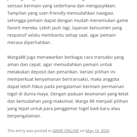
sensasi bermain yang sederhana dan mengasyikkan.
Tampilan yang user-friendly memudahkan navigasi,
sehingga pemain dapat dengan mudah menemukan game
favorit mereka. Lebih jauh lagi, layanan konsumen yang
responsif selalu membantu setiap saat, agar pemain
merasa diperhatikan.
Warga88 juga menawarkan berbagai cara transaksi yang
aman dan cepat, agar memudahkan pemain untuk
melakukan deposit dan penarikan. Variasi pilihan ini
memperkuat kenyamanan bertransaksi, maka anggota
dapat lebih fokus pada pengalaman bermain permainan
togel di dunia maya. Dengan paduan keamanan yang ketat
dan kemudahan yang maksimal, Warga 88 menjadi pilihan
yang tepat untuk para penggemar togel baik baru atau
berpengalaman.
This entry was posted in
GAME ONLINE
on
May 16, 2026
.