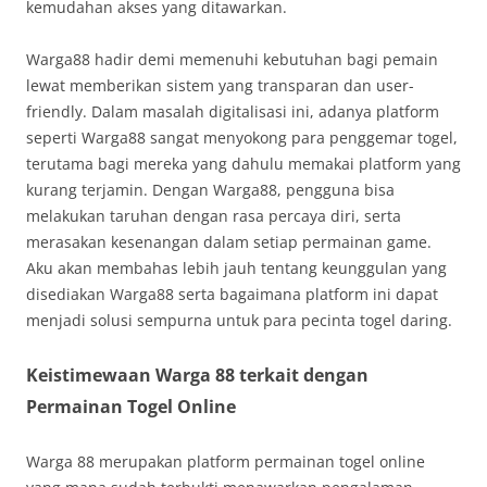
kemudahan akses yang ditawarkan.
Warga88 hadir demi memenuhi kebutuhan bagi pemain
lewat memberikan sistem yang transparan dan user-
friendly. Dalam masalah digitalisasi ini, adanya platform
seperti Warga88 sangat menyokong para penggemar togel,
terutama bagi mereka yang dahulu memakai platform yang
kurang terjamin. Dengan Warga88, pengguna bisa
melakukan taruhan dengan rasa percaya diri, serta
merasakan kesenangan dalam setiap permainan game.
Aku akan membahas lebih jauh tentang keunggulan yang
disediakan Warga88 serta bagaimana platform ini dapat
menjadi solusi sempurna untuk para pecinta togel daring.
Keistimewaan Warga 88 terkait dengan
Permainan Togel Online
Warga 88 merupakan platform permainan togel online