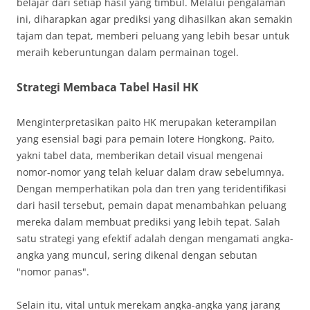
belajar dari setiap hasil yang timbul. Melalui pengalaman
ini, diharapkan agar prediksi yang dihasilkan akan semakin
tajam dan tepat, memberi peluang yang lebih besar untuk
meraih keberuntungan dalam permainan togel.
Strategi Membaca Tabel Hasil HK
Menginterpretasikan paito HK merupakan keterampilan
yang esensial bagi para pemain lotere Hongkong. Paito,
yakni tabel data, memberikan detail visual mengenai
nomor-nomor yang telah keluar dalam draw sebelumnya.
Dengan memperhatikan pola dan tren yang teridentifikasi
dari hasil tersebut, pemain dapat menambahkan peluang
mereka dalam membuat prediksi yang lebih tepat. Salah
satu strategi yang efektif adalah dengan mengamati angka-
angka yang muncul, sering dikenal dengan sebutan
"nomor panas".
Selain itu, vital untuk merekam angka-angka yang jarang