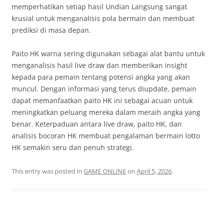
memperhatikan setiap hasil Undian Langsung sangat
krusial untuk menganalisis pola bermain dan membuat
prediksi di masa depan.
Paito HK warna sering digunakan sebagai alat bantu untuk
menganalisis hasil live draw dan memberikan insight
kepada para pemain tentang potensi angka yang akan
muncul. Dengan informasi yang terus diupdate, pemain
dapat memanfaatkan paito HK ini sebagai acuan untuk
meningkatkan peluang mereka dalam meraih angka yang
benar. Keterpaduan antara live draw, paito HK, dan
analisis bocoran HK membuat pengalaman bermain lotto
HK semakin seru dan penuh strategi.
This entry was posted in
GAME ONLINE
on
April 5, 2026
.