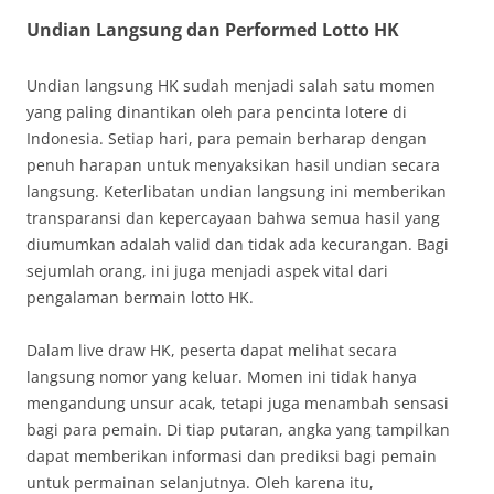
Undian Langsung dan Performed Lotto HK
Undian langsung HK sudah menjadi salah satu momen
yang paling dinantikan oleh para pencinta lotere di
Indonesia. Setiap hari, para pemain berharap dengan
penuh harapan untuk menyaksikan hasil undian secara
langsung. Keterlibatan undian langsung ini memberikan
transparansi dan kepercayaan bahwa semua hasil yang
diumumkan adalah valid dan tidak ada kecurangan. Bagi
sejumlah orang, ini juga menjadi aspek vital dari
pengalaman bermain lotto HK.
Dalam live draw HK, peserta dapat melihat secara
langsung nomor yang keluar. Momen ini tidak hanya
mengandung unsur acak, tetapi juga menambah sensasi
bagi para pemain. Di tiap putaran, angka yang tampilkan
dapat memberikan informasi dan prediksi bagi pemain
untuk permainan selanjutnya. Oleh karena itu,