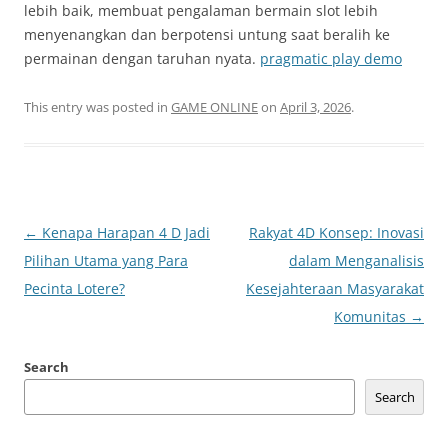
lebih baik, membuat pengalaman bermain slot lebih
menyenangkan dan berpotensi untung saat beralih ke
permainan dengan taruhan nyata.
pragmatic play demo
This entry was posted in
GAME ONLINE
on
April 3, 2026
.
Post
←
Kenapa Harapan 4 D Jadi
Rakyat 4D Konsep: Inovasi
navigation
Pilihan Utama yang Para
dalam Menganalisis
Pecinta Lotere?
Kesejahteraan Masyarakat
Komunitas
→
Search
Search