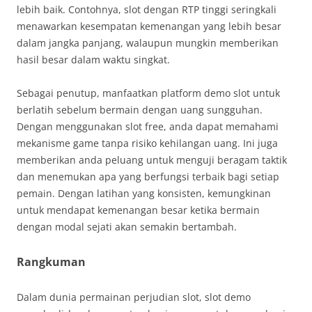
lebih baik. Contohnya, slot dengan RTP tinggi seringkali
menawarkan kesempatan kemenangan yang lebih besar
dalam jangka panjang, walaupun mungkin memberikan
hasil besar dalam waktu singkat.
Sebagai penutup, manfaatkan platform demo slot untuk
berlatih sebelum bermain dengan uang sungguhan.
Dengan menggunakan slot free, anda dapat memahami
mekanisme game tanpa risiko kehilangan uang. Ini juga
memberikan anda peluang untuk menguji beragam taktik
dan menemukan apa yang berfungsi terbaik bagi setiap
pemain. Dengan latihan yang konsisten, kemungkinan
untuk mendapat kemenangan besar ketika bermain
dengan modal sejati akan semakin bertambah.
Rangkuman
Dalam dunia permainan perjudian slot, slot demo