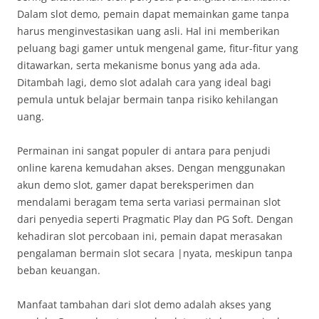
Dalam slot demo, pemain dapat memainkan game tanpa
harus menginvestasikan uang asli. Hal ini memberikan
peluang bagi gamer untuk mengenal game, fitur-fitur yang
ditawarkan, serta mekanisme bonus yang ada ada.
Ditambah lagi, demo slot adalah cara yang ideal bagi
pemula untuk belajar bermain tanpa risiko kehilangan
uang.
Permainan ini sangat populer di antara para penjudi
online karena kemudahan akses. Dengan menggunakan
akun demo slot, gamer dapat bereksperimen dan
mendalami beragam tema serta variasi permainan slot
dari penyedia seperti Pragmatic Play dan PG Soft. Dengan
kehadiran slot percobaan ini, pemain dapat merasakan
pengalaman bermain slot secara |nyata, meskipun tanpa
beban keuangan.
Manfaat tambahan dari slot demo adalah akses yang