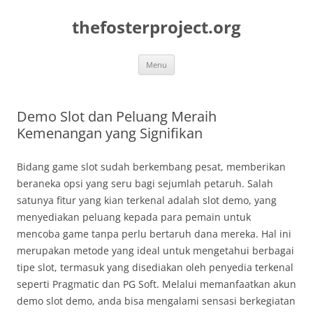
Skip
to
thefosterproject.org
content
Menu
Demo Slot dan Peluang Meraih
Kemenangan yang Signifikan
Bidang game slot sudah berkembang pesat, memberikan
beraneka opsi yang seru bagi sejumlah petaruh. Salah
satunya fitur yang kian terkenal adalah slot demo, yang
menyediakan peluang kepada para pemain untuk
mencoba game tanpa perlu bertaruh dana mereka. Hal ini
merupakan metode yang ideal untuk mengetahui berbagai
tipe slot, termasuk yang disediakan oleh penyedia terkenal
seperti Pragmatic dan PG Soft. Melalui memanfaatkan akun
demo slot demo, anda bisa mengalami sensasi berkegiatan