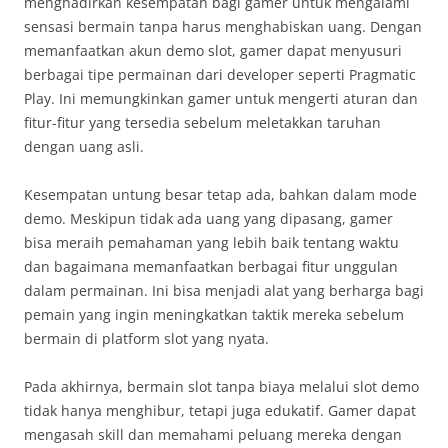
menghadirkan kesempatan bagi gamer untuk mengalami
sensasi bermain tanpa harus menghabiskan uang. Dengan
memanfaatkan akun demo slot, gamer dapat menyusuri
berbagai tipe permainan dari developer seperti Pragmatic
Play. Ini memungkinkan gamer untuk mengerti aturan dan
fitur-fitur yang tersedia sebelum meletakkan taruhan
dengan uang asli.
Kesempatan untung besar tetap ada, bahkan dalam mode
demo. Meskipun tidak ada uang yang dipasang, gamer
bisa meraih pemahaman yang lebih baik tentang waktu
dan bagaimana memanfaatkan berbagai fitur unggulan
dalam permainan. Ini bisa menjadi alat yang berharga bagi
pemain yang ingin meningkatkan taktik mereka sebelum
bermain di platform slot yang nyata.
Pada akhirnya, bermain slot tanpa biaya melalui slot demo
tidak hanya menghibur, tetapi juga edukatif. Gamer dapat
mengasah skill dan memahami peluang mereka dengan