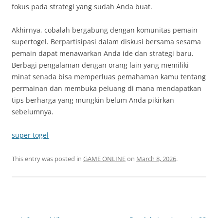
fokus pada strategi yang sudah Anda buat.
Akhirnya, cobalah bergabung dengan komunitas pemain
supertogel. Berpartisipasi dalam diskusi bersama sesama
pemain dapat menawarkan Anda ide dan strategi baru.
Berbagi pengalaman dengan orang lain yang memiliki
minat senada bisa memperluas pemahaman kamu tentang
permainan dan membuka peluang di mana mendapatkan
tips berharga yang mungkin belum Anda pikirkan
sebelumnya.
super togel
This entry was posted in
GAME ONLINE
on
March 8, 2026
.