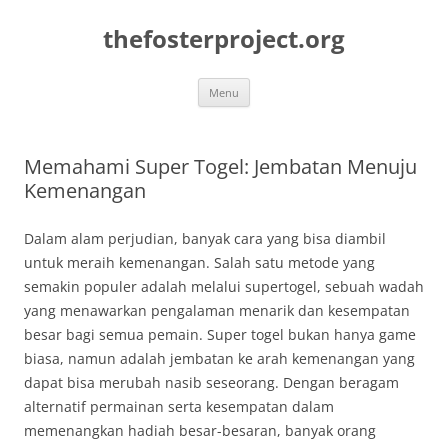
Skip
to
thefosterproject.org
content
Menu
Memahami Super Togel: Jembatan Menuju
Kemenangan
Dalam alam perjudian, banyak cara yang bisa diambil
untuk meraih kemenangan. Salah satu metode yang
semakin populer adalah melalui supertogel, sebuah wadah
yang menawarkan pengalaman menarik dan kesempatan
besar bagi semua pemain. Super togel bukan hanya game
biasa, namun adalah jembatan ke arah kemenangan yang
dapat bisa merubah nasib seseorang. Dengan beragam
alternatif permainan serta kesempatan dalam
memenangkan hadiah besar-besaran, banyak orang