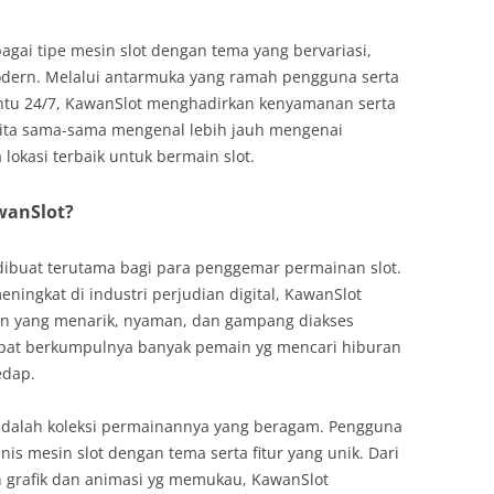
agai tipe mesin slot dengan tema yang bervariasi,
modern. Melalui antarmuka yang ramah pengguna serta
tu 24/7, KawanSlot menghadirkan kenyamanan serta
kita sama-sama mengenal lebih jauh mengenai
okasi terbaik untuk bermain slot.
wanSlot?
 dibuat terutama bagi para penggemar permainan slot.
ningkat di industri perjudian digital, KawanSlot
n yang menarik, nyaman, dan gampang diakses
mpat berkumpulnya banyak pemain yg mencari hiburan
edap.
 adalah koleksi permainannya yang beragam. Pengguna
 mesin slot dengan tema serta fitur yang unik. Dari
n grafik dan animasi yg memukau, KawanSlot