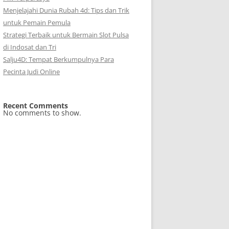
Menjelajahi Dunia Rubah 4d: Tips dan Trik
untuk Pemain Pemula
Strategi Terbaik untuk Bermain Slot Pulsa
di Indosat dan Tri
Salju4D: Tempat Berkumpulnya Para
Pecinta Judi Online
Recent Comments
No comments to show.