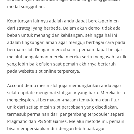
modal sungguhan.
Keuntungan lainnya adalah anda dapat bereksperimen
dari strategi yang berbeda. Dalam akun demo, tidak ada
beban untuk menang dan kehilangan, sehingga hal ini
adalah lingkungan aman agar menguji berbagai cara pada
bermain slot. Dengan mencoba ini, pemain dapat belajar
melalui pengalaman mereka mereka serta mengasah taktik
yang lebih baik efisien saat pemain akhirnya bertaruh
pada website slot online terpercaya.
Account demo mesin slot juga memungkinkan anda agar
selalu update mengenai slot gacor yang baru. Mereka bisa
mengeksplorasi bermacam-macam tema-tema dan fitur
unik dari setiap mesin slot percobaan yang disediakan,
termasuk permainan dari pengembang terpopuler seperti
Pragmatic dan PG Soft Games. Melalui metode ini, pemain
bisa mempersiapkan diri dengan lebih baik agar