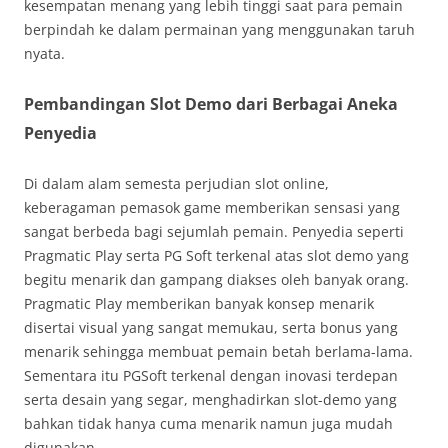
kesempatan menang yang lebih tinggi saat para pemain
berpindah ke dalam permainan yang menggunakan taruh
nyata.
Pembandingan Slot Demo dari Berbagai Aneka
Penyedia
Di dalam alam semesta perjudian slot online,
keberagaman pemasok game memberikan sensasi yang
sangat berbeda bagi sejumlah pemain. Penyedia seperti
Pragmatic Play serta PG Soft terkenal atas slot demo yang
begitu menarik dan gampang diakses oleh banyak orang.
Pragmatic Play memberikan banyak konsep menarik
disertai visual yang sangat memukau, serta bonus yang
menarik sehingga membuat pemain betah berlama-lama.
Sementara itu PGSoft terkenal dengan inovasi terdepan
serta desain yang segar, menghadirkan slot-demo yang
bahkan tidak hanya cuma menarik namun juga mudah
digunakan.