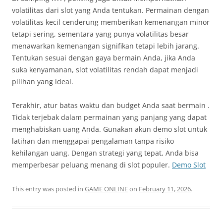
volatilitas dari slot yang Anda tentukan. Permainan dengan
volatilitas kecil cenderung memberikan kemenangan minor
tetapi sering, sementara yang punya volatilitas besar
menawarkan kemenangan signifikan tetapi lebih jarang.
Tentukan sesuai dengan gaya bermain Anda, jika Anda
suka kenyamanan, slot volatilitas rendah dapat menjadi
pilihan yang ideal.
Terakhir, atur batas waktu dan budget Anda saat bermain .
Tidak terjebak dalam permainan yang panjang yang dapat
menghabiskan uang Anda. Gunakan akun demo slot untuk
latihan dan menggapai pengalaman tanpa risiko
kehilangan uang. Dengan strategi yang tepat, Anda bisa
memperbesar peluang menang di slot populer.
Demo Slot
This entry was posted in
GAME ONLINE
on
February 11, 2026
.