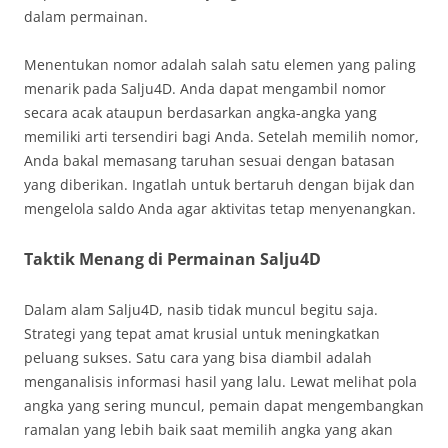
dalam permainan.
Menentukan nomor adalah salah satu elemen yang paling
menarik pada Salju4D. Anda dapat mengambil nomor
secara acak ataupun berdasarkan angka-angka yang
memiliki arti tersendiri bagi Anda. Setelah memilih nomor,
Anda bakal memasang taruhan sesuai dengan batasan
yang diberikan. Ingatlah untuk bertaruh dengan bijak dan
mengelola saldo Anda agar aktivitas tetap menyenangkan.
Taktik Menang di Permainan Salju4D
Dalam alam Salju4D, nasib tidak muncul begitu saja.
Strategi yang tepat amat krusial untuk meningkatkan
peluang sukses. Satu cara yang bisa diambil adalah
menganalisis informasi hasil yang lalu. Lewat melihat pola
angka yang sering muncul, pemain dapat mengembangkan
ramalan yang lebih baik saat memilih angka yang akan