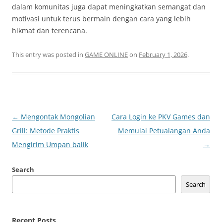
dalam komunitas juga dapat meningkatkan semangat dan
motivasi untuk terus bermain dengan cara yang lebih
hikmat dan terencana.
This entry was posted in
GAME ONLINE
on
February 1, 2026
.
Post
←
Mengontak Mongolian
Cara Login ke PKV Games dan
navigation
Grill: Metode Praktis
Memulai Petualangan Anda
Mengirim Umpan balik
→
Search
Search
Recent Posts