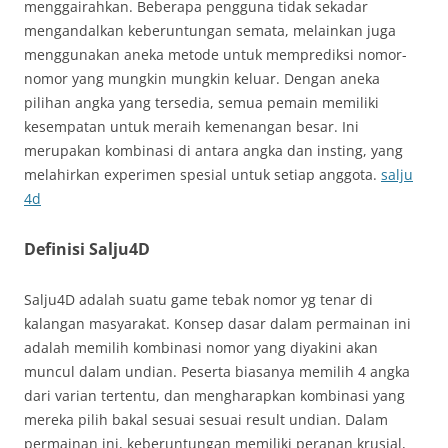
menggairahkan. Beberapa pengguna tidak sekadar
mengandalkan keberuntungan semata, melainkan juga
menggunakan aneka metode untuk memprediksi nomor-
nomor yang mungkin mungkin keluar. Dengan aneka
pilihan angka yang tersedia, semua pemain memiliki
kesempatan untuk meraih kemenangan besar. Ini
merupakan kombinasi di antara angka dan insting, yang
melahirkan experimen spesial untuk setiap anggota.
salju
4d
Definisi Salju4D
Salju4D adalah suatu game tebak nomor yg tenar di
kalangan masyarakat. Konsep dasar dalam permainan ini
adalah memilih kombinasi nomor yang diyakini akan
muncul dalam undian. Peserta biasanya memilih 4 angka
dari varian tertentu, dan mengharapkan kombinasi yang
mereka pilih bakal sesuai sesuai result undian. Dalam
permainan ini, keberuntungan memiliki peranan krusial,