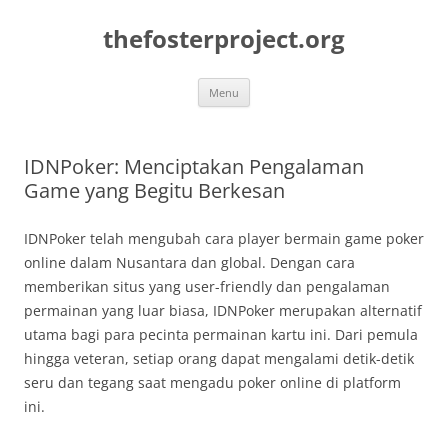
Skip
to
thefosterproject.org
content
Menu
IDNPoker: Menciptakan Pengalaman
Game yang Begitu Berkesan
IDNPoker telah mengubah cara player bermain game poker
online dalam Nusantara dan global. Dengan cara
memberikan situs yang user-friendly dan pengalaman
permainan yang luar biasa, IDNPoker merupakan alternatif
utama bagi para pecinta permainan kartu ini. Dari pemula
hingga veteran, setiap orang dapat mengalami detik-detik
seru dan tegang saat mengadu poker online di platform
ini.