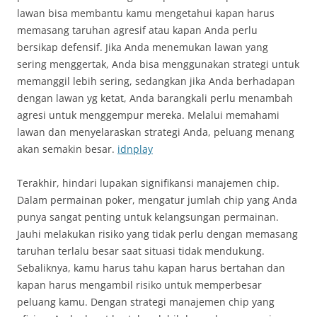
lawan bisa membantu kamu mengetahui kapan harus
memasang taruhan agresif atau kapan Anda perlu
bersikap defensif. Jika Anda menemukan lawan yang
sering menggertak, Anda bisa menggunakan strategi untuk
memanggil lebih sering, sedangkan jika Anda berhadapan
dengan lawan yg ketat, Anda barangkali perlu menambah
agresi untuk menggempur mereka. Melalui memahami
lawan dan menyelaraskan strategi Anda, peluang menang
akan semakin besar.
idnplay
Terakhir, hindari lupakan signifikansi manajemen chip.
Dalam permainan poker, mengatur jumlah chip yang Anda
punya sangat penting untuk kelangsungan permainan.
Jauhi melakukan risiko yang tidak perlu dengan memasang
taruhan terlalu besar saat situasi tidak mendukung.
Sebaliknya, kamu harus tahu kapan harus bertahan dan
kapan harus mengambil risiko untuk memperbesar
peluang kamu. Dengan strategi manajemen chip yang