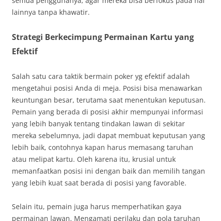
semua penggunanya, agar mereka bisa berfokus pada hal
lainnya tanpa khawatir.
Strategi Berkecimpung Permainan Kartu yang
Efektif
Salah satu cara taktik bermain poker yg efektif adalah
mengetahui posisi Anda di meja. Posisi bisa menawarkan
keuntungan besar, terutama saat menentukan keputusan.
Pemain yang berada di posisi akhir mempunyai informasi
yang lebih banyak tentang tindakan lawan di sekitar
mereka sebelumnya, jadi dapat membuat keputusan yang
lebih baik, contohnya kapan harus memasang taruhan
atau melipat kartu. Oleh karena itu, krusial untuk
memanfaatkan posisi ini dengan baik dan memilih tangan
yang lebih kuat saat berada di posisi yang favorable.
Selain itu, pemain juga harus memperhatikan gaya
permainan lawan. Mengamati perilaku dan pola taruhan