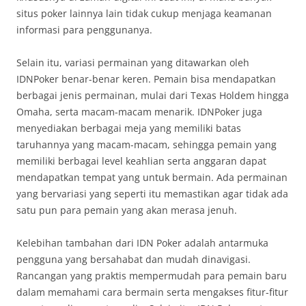
situs poker lainnya lain tidak cukup menjaga keamanan
informasi para penggunanya.
Selain itu, variasi permainan yang ditawarkan oleh
IDNPoker benar-benar keren. Pemain bisa mendapatkan
berbagai jenis permainan, mulai dari Texas Holdem hingga
Omaha, serta macam-macam menarik. IDNPoker juga
menyediakan berbagai meja yang memiliki batas
taruhannya yang macam-macam, sehingga pemain yang
memiliki berbagai level keahlian serta anggaran dapat
mendapatkan tempat yang untuk bermain. Ada permainan
yang bervariasi yang seperti itu memastikan agar tidak ada
satu pun para pemain yang akan merasa jenuh.
Kelebihan tambahan dari IDN Poker adalah antarmuka
pengguna yang bersahabat dan mudah dinavigasi.
Rancangan yang praktis mempermudah para pemain baru
dalam memahami cara bermain serta mengakses fitur-fitur