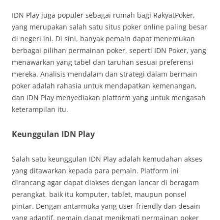
IDN Play juga populer sebagai rumah bagi RakyatPoker,
yang merupakan salah satu situs poker online paling besar
di negeri ini. Di sini, banyak pemain dapat menemukan
berbagai pilihan permainan poker, seperti IDN Poker, yang
menawarkan yang tabel dan taruhan sesuai preferensi
mereka. Analisis mendalam dan strategi dalam bermain
poker adalah rahasia untuk mendapatkan kemenangan,
dan IDN Play menyediakan platform yang untuk mengasah
keterampilan itu.
Keunggulan IDN Play
Salah satu keunggulan IDN Play adalah kemudahan akses
yang ditawarkan kepada para pemain. Platform ini
dirancang agar dapat diakses dengan lancar di beragam
perangkat, baik itu komputer, tablet, maupun ponsel
pintar. Dengan antarmuka yang user-friendly dan desain
yang adaptif, pemain dapat menikmati permainan poker