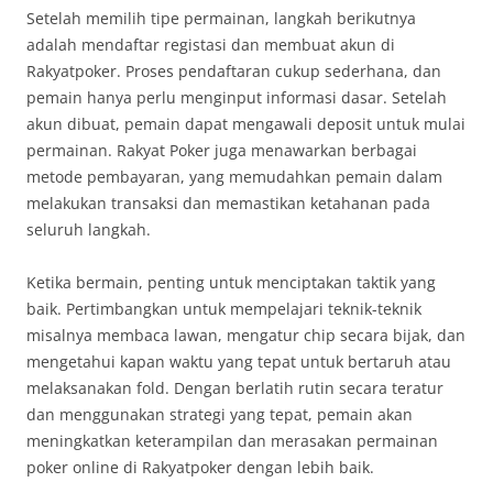
Setelah memilih tipe permainan, langkah berikutnya
adalah mendaftar registasi dan membuat akun di
Rakyatpoker. Proses pendaftaran cukup sederhana, dan
pemain hanya perlu menginput informasi dasar. Setelah
akun dibuat, pemain dapat mengawali deposit untuk mulai
permainan. Rakyat Poker juga menawarkan berbagai
metode pembayaran, yang memudahkan pemain dalam
melakukan transaksi dan memastikan ketahanan pada
seluruh langkah.
Ketika bermain, penting untuk menciptakan taktik yang
baik. Pertimbangkan untuk mempelajari teknik-teknik
misalnya membaca lawan, mengatur chip secara bijak, dan
mengetahui kapan waktu yang tepat untuk bertaruh atau
melaksanakan fold. Dengan berlatih rutin secara teratur
dan menggunakan strategi yang tepat, pemain akan
meningkatkan keterampilan dan merasakan permainan
poker online di Rakyatpoker dengan lebih baik.