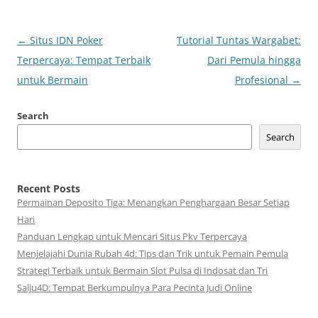
Post
←
Situs IDN Poker
Tutorial Tuntas Wargabet:
navigation
Terpercaya: Tempat Terbaik
Dari Pemula hingga
untuk Bermain
Profesional
→
Search
Search
Recent Posts
Permainan Deposito Tiga: Menangkan Penghargaan Besar Setiap
Hari
Panduan Lengkap untuk Mencari Situs Pkv Terpercaya
Menjelajahi Dunia Rubah 4d: Tips dan Trik untuk Pemain Pemula
Strategi Terbaik untuk Bermain Slot Pulsa di Indosat dan Tri
Salju4D: Tempat Berkumpulnya Para Pecinta Judi Online