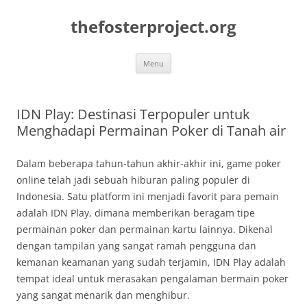
Skip
to
thefosterproject.org
content
Menu
IDN Play: Destinasi Terpopuler untuk
Menghadapi Permainan Poker di Tanah air
Dalam beberapa tahun-tahun akhir-akhir ini, game poker
online telah jadi sebuah hiburan paling populer di
Indonesia. Satu platform ini menjadi favorit para pemain
adalah IDN Play, dimana memberikan beragam tipe
permainan poker dan permainan kartu lainnya. Dikenal
dengan tampilan yang sangat ramah pengguna dan
kemanan keamanan yang sudah terjamin, IDN Play adalah
tempat ideal untuk merasakan pengalaman bermain poker
yang sangat menarik dan menghibur.