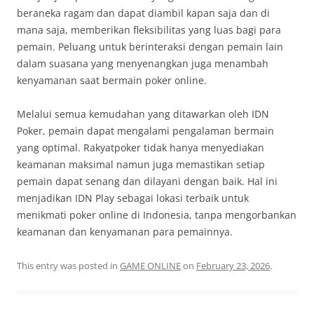
beraneka ragam dan dapat diambil kapan saja dan di
mana saja, memberikan fleksibilitas yang luas bagi para
pemain. Peluang untuk berinteraksi dengan pemain lain
dalam suasana yang menyenangkan juga menambah
kenyamanan saat bermain poker online.
Melalui semua kemudahan yang ditawarkan oleh IDN
Poker, pemain dapat mengalami pengalaman bermain
yang optimal. Rakyatpoker tidak hanya menyediakan
keamanan maksimal namun juga memastikan setiap
pemain dapat senang dan dilayani dengan baik. Hal ini
menjadikan IDN Play sebagai lokasi terbaik untuk
menikmati poker online di Indonesia, tanpa mengorbankan
keamanan dan kenyamanan para pemainnya.
This entry was posted in
GAME ONLINE
on
February 23, 2026
.