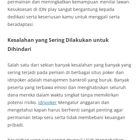
permainan dan meningkatkan kemampuan menilai lawan.
Kesuksesan di IDN play sangat bergantung kepada
dedikasi serta keseriusan kamu untuk menggali serta
beradaptasi.
Kesalahan yang Sering Dilakukan untuk
Dihindari
Salah satu dari sekian banyak kesalahan yang banyak yang
sering terjadi pada pemain di berbagai situs poker dan
idnpoker adalah manajemen bankroll yang buruk. Banyak
peserta yang terbawa emosi dan menghabiskan seluruh
dana mereka dalam waktu singkat tanpa memikirkan
potensi risiko.
idnpoker
Mengatur anggaran dan
mengetahui kapan harus berhenti sangat penting agar
permainan tetap seru serta tidak membebani keuangan
pribadi.
Kesalahan yang juga sering muncul ialah mengabaikan