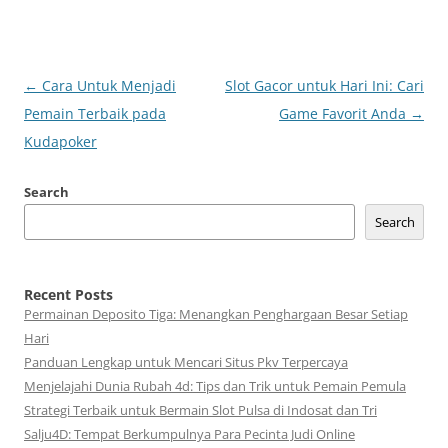
Post
←
Cara Untuk Menjadi
Slot Gacor untuk Hari Ini: Cari
navigation
Pemain Terbaik pada
Game Favorit Anda
→
Kudapoker
Search
Search
Recent Posts
Permainan Deposito Tiga: Menangkan Penghargaan Besar Setiap
Hari
Panduan Lengkap untuk Mencari Situs Pkv Terpercaya
Menjelajahi Dunia Rubah 4d: Tips dan Trik untuk Pemain Pemula
Strategi Terbaik untuk Bermain Slot Pulsa di Indosat dan Tri
Salju4D: Tempat Berkumpulnya Para Pecinta Judi Online