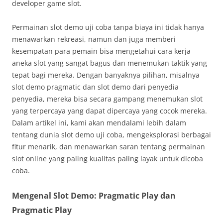
developer game slot.
Permainan slot demo uji coba tanpa biaya ini tidak hanya
menawarkan rekreasi, namun dan juga memberi
kesempatan para pemain bisa mengetahui cara kerja
aneka slot yang sangat bagus dan menemukan taktik yang
tepat bagi mereka. Dengan banyaknya pilihan, misalnya
slot demo pragmatic dan slot demo dari penyedia
penyedia, mereka bisa secara gampang menemukan slot
yang terpercaya yang dapat dipercaya yang cocok mereka.
Dalam artikel ini, kami akan mendalami lebih dalam
tentang dunia slot demo uji coba, mengeksplorasi berbagai
fitur menarik, dan menawarkan saran tentang permainan
slot online yang paling kualitas paling layak untuk dicoba
coba.
Mengenal Slot Demo: Pragmatic Play dan
Pragmatic Play