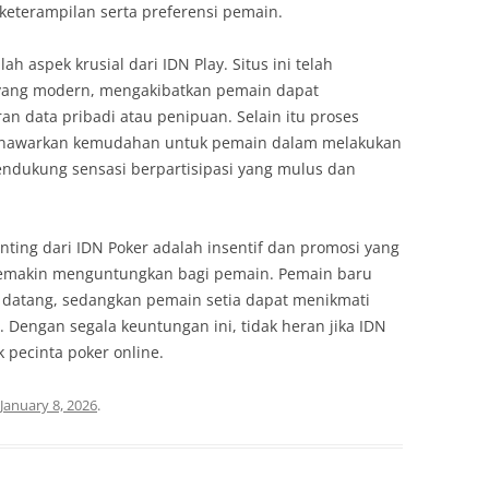
keterampilan serta preferensi pemain.
 aspek krusial dari IDN Play. Situs ini telah
 yang modern, mengakibatkan pemain dapat
n data pribadi atau penipuan. Selain itu proses
menawarkan kemudahan untuk pemain dalam melakukan
endukung sensasi berpartisipasi yang mulus dan
enting dari IDN Poker adalah insentif dan promosi yang
semakin menguntungkan bagi pemain. Pemain baru
t datang, sedangkan pemain setia dapat menikmati
 Dengan segala keuntungan ini, tidak heran jika IDN
k pecinta poker online.
January 8, 2026
.