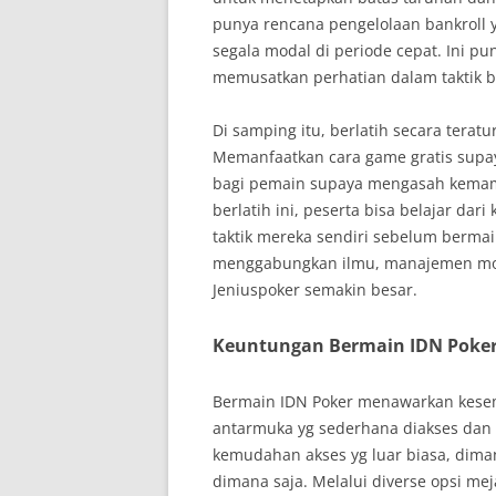
punya rencana pengelolaan bankroll y
segala modal di periode cepat. Ini 
memusatkan perhatian dalam taktik 
Di samping itu, berlatih secara terat
Memanfaatkan cara game gratis supay
bagi pemain supaya mengasah kemam
berlatih ini, peserta bisa belajar da
taktik mereka sendiri sebelum bermain
menggabungkan ilmu, manajemen moda
Jeniuspoker semakin besar.
Keuntungan Bermain IDN Poke
Bermain IDN Poker menawarkan kese
antarmuka yg sederhana diakses dan 
kemudahan akses yg luar biasa, dima
dimana saja. Melalui diverse opsi m