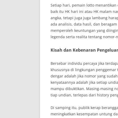
Setiap hari, pemain lotto menantika
baik itu HK hari ini atau HK malam n
angka, tetapi juga juga lambang hara
ada analisis, data hasil, dan beraga
memperoleh keuntungan yang diinginka
legenda serta realita tentang nomor
Kisah dan Kebenaran Pengelua
Bersebar individu percaya jika terdap
khususnya di lingkungan penggemar t
dengar adalah jika nomor yang sudah 
kenyataannya adalah jika setiap undia
mampu dibuktikan. Masing-masing no
tiap undian, terlepas dari history p
Di samping itu, publik kerap berangg
meningkatkan kesempatan untung dala