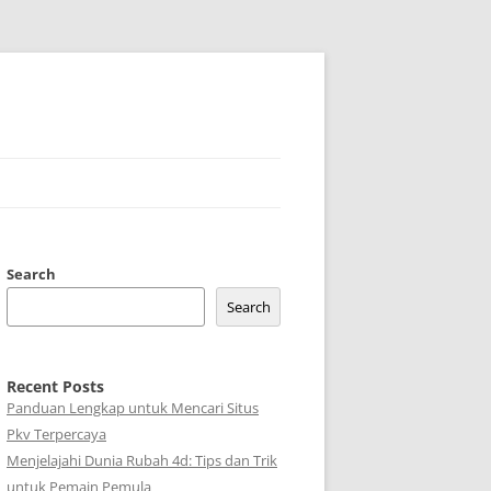
Search
Search
Recent Posts
Panduan Lengkap untuk Mencari Situs
Pkv Terpercaya
Menjelajahi Dunia Rubah 4d: Tips dan Trik
untuk Pemain Pemula