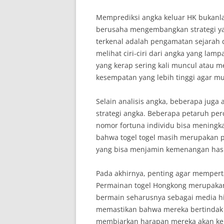
Memprediksi angka keluar HK bukanla
berusaha mengembangkan strategi ya
terkenal adalah pengamatan sejarah
melihat ciri-ciri dari angka yang l
yang kerap sering kali muncul atau
kesempatan yang lebih tinggi agar mu
Selain analisis angka, beberapa jug
strategi angka. Beberapa petaruh pe
nomor fortuna individu bisa meningk
bahwa togel togel masih merupakan p
yang bisa menjamin kemenangan hasi
Pada akhirnya, penting agar mempertah
Permainan togel Hongkong merupaka
bermain seharusnya sebagai media hi
memastikan bahwa mereka bertindak 
membiarkan harapan mereka akan kem