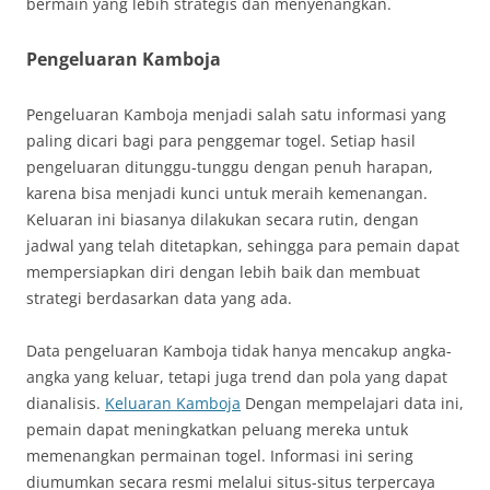
bermain yang lebih strategis dan menyenangkan.
Pengeluaran Kamboja
Pengeluaran Kamboja menjadi salah satu informasi yang
paling dicari bagi para penggemar togel. Setiap hasil
pengeluaran ditunggu-tunggu dengan penuh harapan,
karena bisa menjadi kunci untuk meraih kemenangan.
Keluaran ini biasanya dilakukan secara rutin, dengan
jadwal yang telah ditetapkan, sehingga para pemain dapat
mempersiapkan diri dengan lebih baik dan membuat
strategi berdasarkan data yang ada.
Data pengeluaran Kamboja tidak hanya mencakup angka-
angka yang keluar, tetapi juga trend dan pola yang dapat
dianalisis.
Keluaran Kamboja
Dengan mempelajari data ini,
pemain dapat meningkatkan peluang mereka untuk
memenangkan permainan togel. Informasi ini sering
diumumkan secara resmi melalui situs-situs terpercaya