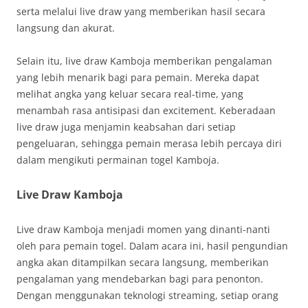
serta melalui live draw yang memberikan hasil secara
langsung dan akurat.
Selain itu, live draw Kamboja memberikan pengalaman
yang lebih menarik bagi para pemain. Mereka dapat
melihat angka yang keluar secara real-time, yang
menambah rasa antisipasi dan excitement. Keberadaan
live draw juga menjamin keabsahan dari setiap
pengeluaran, sehingga pemain merasa lebih percaya diri
dalam mengikuti permainan togel Kamboja.
Live Draw Kamboja
Live draw Kamboja menjadi momen yang dinanti-nanti
oleh para pemain togel. Dalam acara ini, hasil pengundian
angka akan ditampilkan secara langsung, memberikan
pengalaman yang mendebarkan bagi para penonton.
Dengan menggunakan teknologi streaming, setiap orang