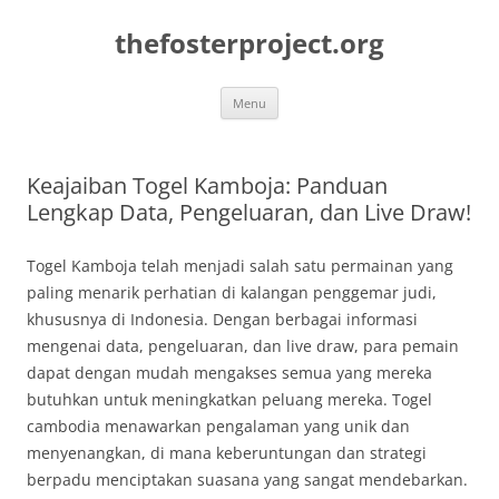
Skip
to
thefosterproject.org
content
Menu
Keajaiban Togel Kamboja: Panduan
Lengkap Data, Pengeluaran, dan Live Draw!
Togel Kamboja telah menjadi salah satu permainan yang
paling menarik perhatian di kalangan penggemar judi,
khususnya di Indonesia. Dengan berbagai informasi
mengenai data, pengeluaran, dan live draw, para pemain
dapat dengan mudah mengakses semua yang mereka
butuhkan untuk meningkatkan peluang mereka. Togel
cambodia menawarkan pengalaman yang unik dan
menyenangkan, di mana keberuntungan dan strategi
berpadu menciptakan suasana yang sangat mendebarkan.