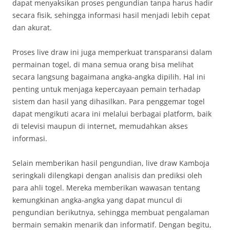
dapat menyaksikan proses pengundian tanpa harus hadir
secara fisik, sehingga informasi hasil menjadi lebih cepat
dan akurat.
Proses live draw ini juga memperkuat transparansi dalam
permainan togel, di mana semua orang bisa melihat
secara langsung bagaimana angka-angka dipilih. Hal ini
penting untuk menjaga kepercayaan pemain terhadap
sistem dan hasil yang dihasilkan. Para penggemar togel
dapat mengikuti acara ini melalui berbagai platform, baik
di televisi maupun di internet, memudahkan akses
informasi.
Selain memberikan hasil pengundian, live draw Kamboja
seringkali dilengkapi dengan analisis dan prediksi oleh
para ahli togel. Mereka memberikan wawasan tentang
kemungkinan angka-angka yang dapat muncul di
pengundian berikutnya, sehingga membuat pengalaman
bermain semakin menarik dan informatif. Dengan begitu,