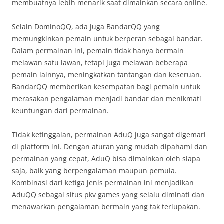
membuatnya lebih menarik saat dimainkan secara online.
Selain DominoQQ, ada juga BandarQQ yang
memungkinkan pemain untuk berperan sebagai bandar.
Dalam permainan ini, pemain tidak hanya bermain
melawan satu lawan, tetapi juga melawan beberapa
pemain lainnya, meningkatkan tantangan dan keseruan.
BandarQQ memberikan kesempatan bagi pemain untuk
merasakan pengalaman menjadi bandar dan menikmati
keuntungan dari permainan.
Tidak ketinggalan, permainan AduQ juga sangat digemari
di platform ini. Dengan aturan yang mudah dipahami dan
permainan yang cepat, AduQ bisa dimainkan oleh siapa
saja, baik yang berpengalaman maupun pemula.
Kombinasi dari ketiga jenis permainan ini menjadikan
AduQQ sebagai situs pkv games yang selalu diminati dan
menawarkan pengalaman bermain yang tak terlupakan.