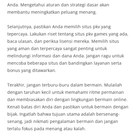
Anda. Mengetahui aturan dan strategi dasar akan
membantu meningkatkan peluang menang.
Selanjutnya, pastikan Anda memilih situs pkv yang
tepercaya. Lakukan riset tentang situs pkv games yang ada,
baca ulasan, dan periksa lisensi mereka. Memilih situs
yang aman dan terpercaya sangat penting untuk
melindungi informasi dan dana Anda. Jangan ragu untuk
mencoba beberapa situs dan bandingkan layanan serta
bonus yang ditawarkan.
Terakhir, jangan terburu-buru dalam bermain. Mulailah
dengan taruhan kecil untuk memahami ritme permainan
dan membiasakan diri dengan lingkungan bermain online.
Kenali batas diri Anda dan pastikan untuk bermain dengan
bijak. Ingatlah bahwa tujuan utama adalah bersenang-
senang, jadi nikmati pengalaman bermain dan jangan
terlalu fokus pada menang atau kalah.