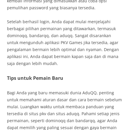
kembali informasi yang dimasukkan atau coba opsi
pemulihan password yang biasanya tersedia.
Setelah berhasil login, Anda dapat mulai menjelajahi
berbagai pilihan permainan yang ditawarkan, termasuk
dominoqq, bandarqq, dan aduqq. Sangat disarankan
untuk mengunduh aplikasi PKV Games jika tersedia, agar
pengalaman bermain lebih optimal dan nyaman. Dengan
aplikasi ini, Anda dapat bermain kapan saja dan di mana
saja dengan lebih mudah.
Tips untuk Pemain Baru
Bagi Anda yang baru memasuki dunia AduQQ, penting
untuk memahami aturan dasar dan cara bermain sebelum
mulai. Luangkan waktu untuk membaca panduan yang
tersedia di situs pkv dan situs aduqq. Pahami setiap jenis
permainan, seperti dominoqq dan bandarqq, agar Anda
dapat memilih yang paling sesuai dengan gaya bermain