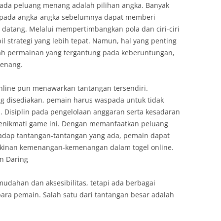
pada peluang menang adalah pilihan angka. Banyak
 pada angka-angka sebelumnya dapat memberi
 datang. Melalui mempertimbangkan pola dan ciri-ciri
l strategi yang lebih tepat. Namun, hal yang penting
uah permainan yang tergantung pada keberuntungan,
menang.
nline pun menawarkan tantangan tersendiri.
g disediakan, pemain harus waspada untuk tidak
. Disiplin pada pengelolaan anggaran serta kesadaran
menikmati game ini. Dengan memanfaatkan peluang
hadap tantangan-tantangan yang ada, pemain dapat
inan kemenangan-kemenangan dalam togel online.
n Daring
udahan dan aksesibilitas, tetapi ada berbagai
ara pemain. Salah satu dari tantangan besar adalah