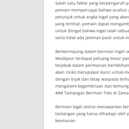
Salah satu faktor yang berpengaruh 
pemain mempercayai bahwa analisis
petunjuk untuk angka togel yang akan
yang terlihat, pemain dapat mengambi
untuk diingat bahwa togel ialah seb
serta tidak ada jaminan pasti untuk 
Berkecimpung dalam bermain togel o
Meskipun terdapat peluang besar yan
terjebak dalam permainan berlebihan
akan risiko merupakan kunci untuk 
dengan bijak dan tetap waspada ter
mengalami kegembiraan dan kemungk
### Tantangan Bermain Toto di Zama
Bermain togel online menawarkan kem
tantangan yang harus dihadapi oleh p
keamanan