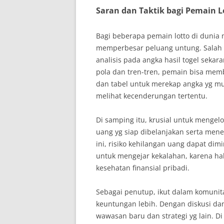
Saran dan Taktik bagi Pemain L
Bagi beberapa pemain lotto di dunia m
memperbesar peluang untung. Salah 
analisis pada angka hasil togel sekar
pola dan tren-tren, pemain bisa memb
dan tabel untuk merekap angka yg mu
melihat kecenderungan tertentu.
Di samping itu, krusial untuk menge
uang yg siap dibelanjakan serta mene
ini, risiko kehilangan uang dapat dim
untuk mengejar kekalahan, karena ha
kesehatan finansial pribadi.
Sebagai penutup, ikut dalam komunita
keuntungan lebih. Dengan diskusi d
wawasan baru dan strategi yg lain. Di