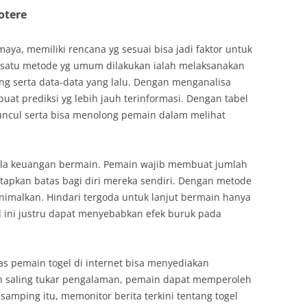
otere
aya, memiliki rencana yg sesuai bisa jadi faktor untuk
satu metode yg umum dilakukan ialah melaksanakan
ang serta data-data yang lalu. Dengan menganalisa
uat prediksi yg lebih jauh terinformasi. Dengan tabel
ncul serta bisa menolong pemain dalam melihat
lola keuangan bermain. Pemain wajib membuat jumlah
tapkan batas bagi diri mereka sendiri. Dengan metode
inimalkan. Hindari tergoda untuk lanjut bermain hanya
l ini justru dapat menyebabkan efek buruk pada
s pemain togel di internet bisa menyediakan
an saling tukar pengalaman, pemain dapat memperoleh
 samping itu, memonitor berita terkini tentang togel