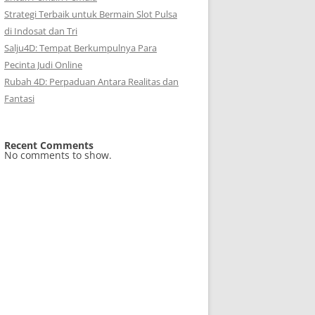
Strategi Terbaik untuk Bermain Slot Pulsa
di Indosat dan Tri
Salju4D: Tempat Berkumpulnya Para
Pecinta Judi Online
Rubah 4D: Perpaduan Antara Realitas dan
Fantasi
Recent Comments
No comments to show.