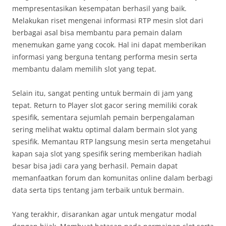
mempresentasikan kesempatan berhasil yang baik.
Melakukan riset mengenai informasi RTP mesin slot dari
berbagai asal bisa membantu para pemain dalam
menemukan game yang cocok. Hal ini dapat memberikan
informasi yang berguna tentang performa mesin serta
membantu dalam memilih slot yang tepat.
Selain itu, sangat penting untuk bermain di jam yang
tepat. Return to Player slot gacor sering memiliki corak
spesifik, sementara sejumlah pemain berpengalaman
sering melihat waktu optimal dalam bermain slot yang
spesifik. Memantau RTP langsung mesin serta mengetahui
kapan saja slot yang spesifik sering memberikan hadiah
besar bisa jadi cara yang berhasil. Pemain dapat
memanfaatkan forum dan komunitas online dalam berbagi
data serta tips tentang jam terbaik untuk bermain.
Yang terakhir, disarankan agar untuk mengatur modal