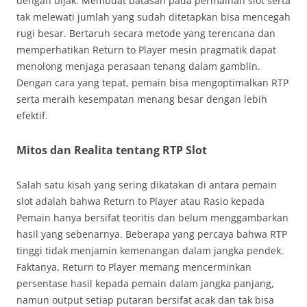
dengan bijak. Membuat batasan pada permainan slot serta
tak melewati jumlah yang sudah ditetapkan bisa mencegah
rugi besar. Bertaruh secara metode yang terencana dan
memperhatikan Return to Player mesin pragmatik dapat
menolong menjaga perasaan tenang dalam gamblin.
Dengan cara yang tepat, pemain bisa mengoptimalkan RTP
serta meraih kesempatan menang besar dengan lebih
efektif.
Mitos dan Realita tentang RTP Slot
Salah satu kisah yang sering dikatakan di antara pemain
slot adalah bahwa Return to Player atau Rasio kepada
Pemain hanya bersifat teoritis dan belum menggambarkan
hasil yang sebenarnya. Beberapa yang percaya bahwa RTP
tinggi tidak menjamin kemenangan dalam jangka pendek.
Faktanya, Return to Player memang mencerminkan
persentase hasil kepada pemain dalam jangka panjang,
namun output setiap putaran bersifat acak dan tak bisa