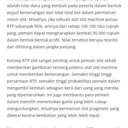
adalah nilai dana yang kembali pada peserta dalam bentuk
wujud kemenangan dari total total bet dalam permainan
mesin slot. Misalnya, jika sebuah alat slot machine punya
RTP sebanyak 95%, artinya dari setiap 100 100 ribu rupiah
yang, pemain dapat mengharapkan kembali 95.000 rupiah
dalam bentuk bentuk profit. Nilai tersebut berupa teoritis
dan dihitung dalam jangka panjang.
Konsep RTP slot sangat penting untuk pemain slot sebab
memberikan gambaran tentang potensi alat slot machine
untuk memberikan kemenangan. Semakin tinggi tinggi
persentase RTP, semakin tinggi probabilitas pemain dalam
mengambil kembali sebagian kecil dari uang yang mereka
yang dipertaruhkan. Ini juga membantu para pemain
dalam memilih menemukan game yang lebih cukup
menguntungkan, misalnya permainan slot pragmatic yang
dikenal karena kembalian yang lebih lebih tepat.