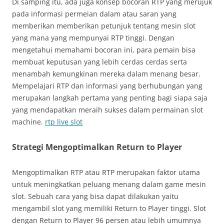
Di samping itu, ada juga konsep bocoran RTP yang merujuk
pada informasi permeian dalam atau saran yang
memberikan memberikan petunjuk tentang mesin slot
yang mana yang mempunyai RTP tinggi. Dengan
mengetahui memahami bocoran ini, para pemain bisa
membuat keputusan yang lebih cerdas cerdas serta
menambah kemungkinan mereka dalam menang besar.
Mempelajari RTP dan informasi yang berhubungan yang
merupakan langkah pertama yang penting bagi siapa saja
yang mendapatkan meraih sukses dalam permainan slot
machine.
rtp live slot
Strategi Mengoptimalkan Return to Player
Mengoptimalkan RTP atau RTP merupakan faktor utama
untuk meningkatkan peluang menang dalam game mesin
slot. Sebuah cara yang bisa dapat dilakukan yaitu
mengambil slot yang memiliki Return to Player tinggi. Slot
dengan Return to Player 96 persen atau lebih umumnya