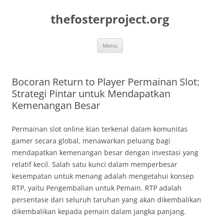
Skip
to
thefosterproject.org
content
Menu
Bocoran Return to Player Permainan Slot:
Strategi Pintar untuk Mendapatkan
Kemenangan Besar
Permainan slot online kian terkenal dalam komunitas
gamer secara global, menawarkan peluang bagi
mendapatkan kemenangan besar dengan investasi yang
relatif kecil. Salah satu kunci dalam memperbesar
kesempatan untuk menang adalah mengetahui konsep
RTP, yaitu Pengembalian untuk Pemain. RTP adalah
persentase dari seluruh taruhan yang akan dikembalikan
dikembalikan kepada pemain dalam jangka panjang.