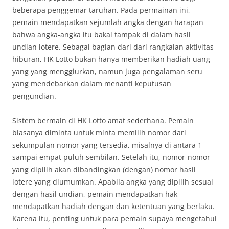
beberapa penggemar taruhan. Pada permainan ini,
pemain mendapatkan sejumlah angka dengan harapan
bahwa angka-angka itu bakal tampak di dalam hasil
undian lotere. Sebagai bagian dari dari rangkaian aktivitas
hiburan, HK Lotto bukan hanya memberikan hadiah uang
yang yang menggiurkan, namun juga pengalaman seru
yang mendebarkan dalam menanti keputusan
pengundian.
Sistem bermain di HK Lotto amat sederhana. Pemain
biasanya diminta untuk minta memilih nomor dari
sekumpulan nomor yang tersedia, misalnya di antara 1
sampai empat puluh sembilan. Setelah itu, nomor-nomor
yang dipilih akan dibandingkan (dengan) nomor hasil
lotere yang diumumkan. Apabila angka yang dipilih sesuai
dengan hasil undian, pemain mendapatkan hak
mendapatkan hadiah dengan dan ketentuan yang berlaku.
Karena itu, penting untuk para pemain supaya mengetahui