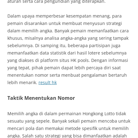
aturan serta cara pengundian yang diterapkan.
Dalam upaya memperbesar kesempatan menang, para
pemain disarankan untuk membuat menyusun strategi
dalam memilih angka. Banyak pemain memanfaatkan cara
khusus, misalnya analisa angka-angka yang sering tampak
sebelumnya. Di samping itu, beberapa partisipan juga
memanfaatkan data statistik dari hasil lotere sebelumnya
yang diakses di platform situs HK pools. Dengan informasi
yang tepat, pihak pemain dapat lebih percaya diri saat
menentukan nomor serta menbuat pengalaman bertaruh
lebih menarik.
result hk
Taktik Menentukan Nomor
Memilih angka di dalam permainan Hongkong Lotto tidak
sesuatu yang sepele. Banyak sekali pemain mencoba untuk
mencari pola dan memakai metode spesifik untuk memilih
angka. Salah satu strategi yang bisa dimanfaatkan adalah