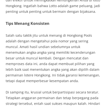
dan efektif untuk meningkatkan kemungkinan Anda di lotto
Hongkong. Ingatlah bahwa Lotto adalah game peluang, jadi
penting untuk penting untuk bermain dengan bijaksana.
Tips Menang Konsisten
Salah satu taktik jitu untuk menang di Hongkong Pools
adalah dengan mengetahui pola nomor yang sering
muncul. Amati hasil undian sebelumnya untuk
menemukan angka-angka yang memiliki kecenderungan
besar untuk muncul kembali. Dengan mencatat dan
memproses data ini, anda dapat membuat pilihan yang
lebih baik saat menentukan angka yang akan dipilih dalam
permainan lotere Hongkong. Ini tidak garansi kemenangan,
tetapi dapat memperbesar kesempatan anda.
Di samping itu, krusial untuk berpartisipasi secara teratur.
Tetapkan anggaran permainan dan tetap berpegang pada
strategi tersebut, entah saat sukses maupun kalah. Hindari