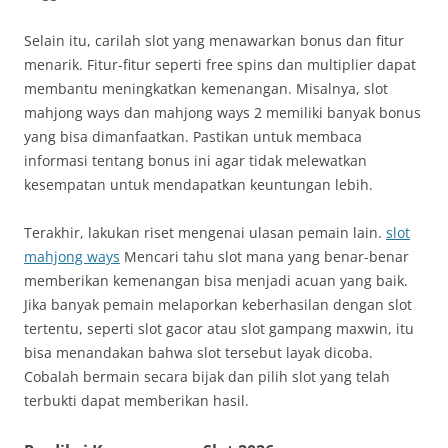
Selain itu, carilah slot yang menawarkan bonus dan fitur
menarik. Fitur-fitur seperti free spins dan multiplier dapat
membantu meningkatkan kemenangan. Misalnya, slot
mahjong ways dan mahjong ways 2 memiliki banyak bonus
yang bisa dimanfaatkan. Pastikan untuk membaca
informasi tentang bonus ini agar tidak melewatkan
kesempatan untuk mendapatkan keuntungan lebih.
Terakhir, lakukan riset mengenai ulasan pemain lain.
slot
mahjong ways
Mencari tahu slot mana yang benar-benar
memberikan kemenangan bisa menjadi acuan yang baik.
Jika banyak pemain melaporkan keberhasilan dengan slot
tertentu, seperti slot gacor atau slot gampang maxwin, itu
bisa menandakan bahwa slot tersebut layak dicoba.
Cobalah bermain secara bijak dan pilih slot yang telah
terbukti dapat memberikan hasil.