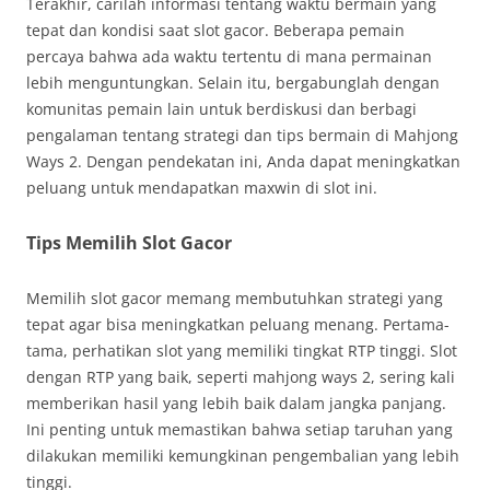
Terakhir, carilah informasi tentang waktu bermain yang
tepat dan kondisi saat slot gacor. Beberapa pemain
percaya bahwa ada waktu tertentu di mana permainan
lebih menguntungkan. Selain itu, bergabunglah dengan
komunitas pemain lain untuk berdiskusi dan berbagi
pengalaman tentang strategi dan tips bermain di Mahjong
Ways 2. Dengan pendekatan ini, Anda dapat meningkatkan
peluang untuk mendapatkan maxwin di slot ini.
Tips Memilih Slot Gacor
Memilih slot gacor memang membutuhkan strategi yang
tepat agar bisa meningkatkan peluang menang. Pertama-
tama, perhatikan slot yang memiliki tingkat RTP tinggi. Slot
dengan RTP yang baik, seperti mahjong ways 2, sering kali
memberikan hasil yang lebih baik dalam jangka panjang.
Ini penting untuk memastikan bahwa setiap taruhan yang
dilakukan memiliki kemungkinan pengembalian yang lebih
tinggi.