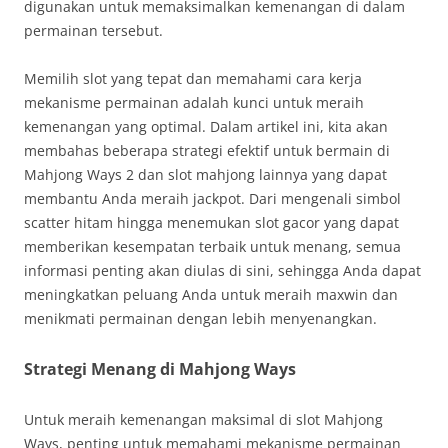
digunakan untuk memaksimalkan kemenangan di dalam
permainan tersebut.
Memilih slot yang tepat dan memahami cara kerja
mekanisme permainan adalah kunci untuk meraih
kemenangan yang optimal. Dalam artikel ini, kita akan
membahas beberapa strategi efektif untuk bermain di
Mahjong Ways 2 dan slot mahjong lainnya yang dapat
membantu Anda meraih jackpot. Dari mengenali simbol
scatter hitam hingga menemukan slot gacor yang dapat
memberikan kesempatan terbaik untuk menang, semua
informasi penting akan diulas di sini, sehingga Anda dapat
meningkatkan peluang Anda untuk meraih maxwin dan
menikmati permainan dengan lebih menyenangkan.
Strategi Menang di Mahjong Ways
Untuk meraih kemenangan maksimal di slot Mahjong
Ways, penting untuk memahami mekanisme permainan