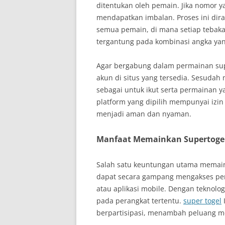
ditentukan oleh pemain. Jika nomor 
mendapatkan imbalan. Proses ini dir
semua pemain, di mana setiap teba
tergantung pada kombinasi angka yang
Agar bergabung dalam permainan su
akun di situs yang tersedia. Sesudah
sebagai untuk ikut serta permainan 
platform yang dipilih mempunyai izi
menjadi aman dan nyaman.
Manfaat Memainkan Supertoge
Salah satu keuntungan utama memain
dapat secara gampang mengakses perma
atau aplikasi mobile. Dengan teknolog
pada perangkat tertentu.
super togel
berpartisipasi, menambah peluang m