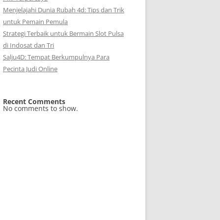
Menjelajahi Dunia Rubah 4d: Tips dan Trik
untuk Pemain Pemula
Strategi Terbaik untuk Bermain Slot Pulsa
di Indosat dan Tri
Salju4D: Tempat Berkumpulnya Para
Pecinta Judi Online
Recent Comments
No comments to show.