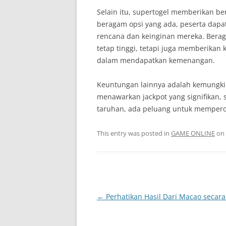
Selain itu, supertogel memberikan be
beragam opsi yang ada, peserta dapa
rencana dan keinginan mereka. Berag
tetap tinggi, tetapi juga memberikan
dalam mendapatkan kemenangan.
Keuntungan lainnya adalah kemungkin
menawarkan jackpot yang signifikan,
taruhan, ada peluang untuk memperol
This entry was posted in
GAME ONLINE
on
Post
←
Perhatikan Hasil Dari Macao secara 
navigation