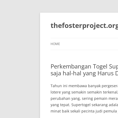
Skip
to
content
thefosterproject.or
HOME
Perkembangan Togel Supe
saja hal-hal yang Harus
Tahun ini membawa banyak pergesera
lotere yang semakin semakin terkenal
perubahan yang, sering pemain meras
yang tepat. Supertogel sekarang adala
minat baik sekali pecinta judi pemul