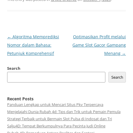
Post
←
Algoritma Memprediksi
Optimasikan Profit melalui
navigation
Nomor dalam Bahasa:
Game Slot Gacor Gampang
Petunjuk Komprehensif
Menang
→
Search
Search
Recent Posts
Panduan Lengkap untuk Mencari Situs Pkv Terpercaya
Menjelajahi Dunia Rubah 4d: Tips dan Trik untuk Pemain Pemula
Strategi Terbaik untuk Bermain Slot Pulsa di Indosat dan Tri
Salju4D: Tempat Berkumpulnya Para Pecinta Judi Online