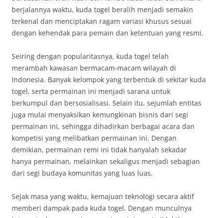
berjalannya waktu, kuda togel beralih menjadi semakin
terkenal dan menciptakan ragam variasi khusus sesuai
dengan kehendak para pemain dan ketentuan yang resmi.
Seiring dengan popularitasnya, kuda togel telah
merambah kawasan bermacam-macam wilayah di
Indonesia. Banyak kelompok yang terbentuk di sekitar kuda
togel, serta permainan ini menjadi sarana untuk
berkumpul dan bersosialisasi. Selain itu, sejumlah entitas
juga mulai menyaksikan kemungkinan bisnis dari segi
permainan ini, sehingga dihadirkan berbagai acara dan
kompetisi yang melibatkan permainan ini. Dengan
demikian, permainan remi ini tidak hanyalah sekadar
hanya permainan, melainkan sekaligus menjadi sebagian
dari segi budaya komunitas yang luas luas.
Sejak masa yang waktu, kemajuan teknologi secara aktif
memberi dampak pada kuda togel. Dengan munculnya