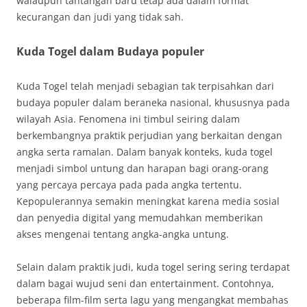
walaupun tantangan baru tetap ada dalam format
kecurangan dan judi yang tidak sah.
Kuda Togel dalam Budaya populer
Kuda Togel telah menjadi sebagian tak terpisahkan dari
budaya populer dalam beraneka nasional, khususnya pada
wilayah Asia. Fenomena ini timbul seiring dalam
berkembangnya praktik perjudian yang berkaitan dengan
angka serta ramalan. Dalam banyak konteks, kuda togel
menjadi simbol untung dan harapan bagi orang-orang
yang percaya percaya pada pada angka tertentu.
Kepopulerannya semakin meningkat karena media sosial
dan penyedia digital yang memudahkan memberikan
akses mengenai tentang angka-angka untung.
Selain dalam praktik judi, kuda togel sering sering terdapat
dalam bagai wujud seni dan entertainment. Contohnya,
beberapa film-film serta lagu yang mengangkat membahas