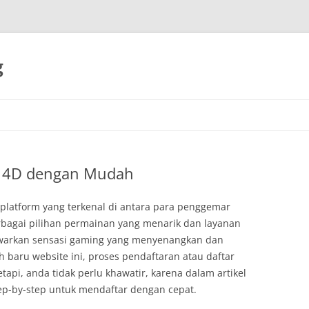
g
lju 4D dengan Mudah
u platform yang terkenal di antara para penggemar
rbagai pilihan permainan yang menarik dan layanan
warkan sensasi gaming yang menyenangkan dan
baru website ini, proses pendaftaran atau daftar
tapi, anda tidak perlu khawatir, karena dalam artikel
tep-by-step untuk mendaftar dengan cepat.