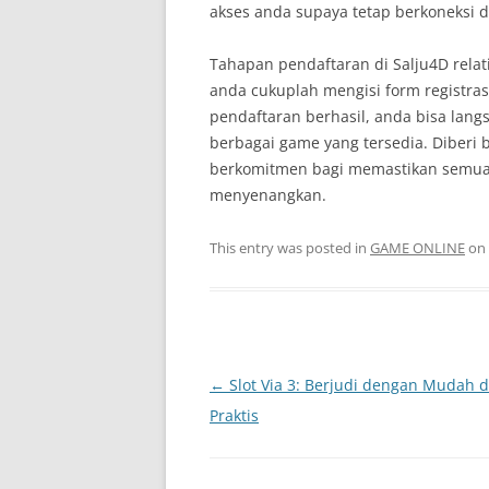
akses anda supaya tetap berkoneksi d
Tahapan pendaftaran di Salju4D relat
anda cukuplah mengisi form registras
pendaftaran berhasil, anda bisa lan
berbagai game yang tersedia. Diberi 
berkomitmen bagi memastikan semu
menyenangkan.
This entry was posted in
GAME ONLINE
on
Post
←
Slot Via 3: Berjudi dengan Mudah 
navigation
Praktis