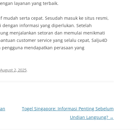
engan layanan yang terbaik.
if mudah serta cepat. Sesudah masuk ke situs resmi,
i dengan informasi yang diperlukan. Setelah
gsung menjalankan setoran dan memulai menikmati
bantuan customer service yang selalu cepat, Salju4D
a pengguna mendapatkan perasaan yang
August 2, 2025
.
dan
Togel Singapore: Informasi Penting Sebelum
Undian Langsung?
→