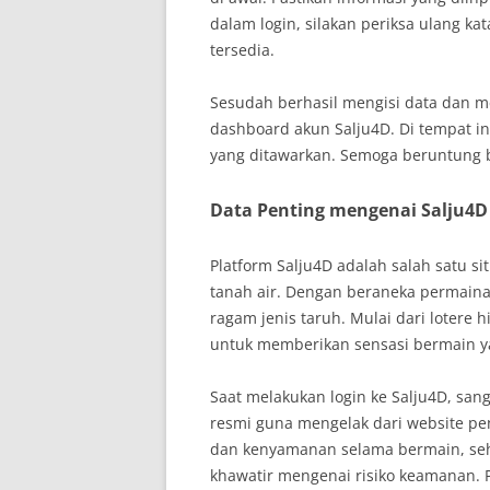
dalam login, silakan periksa ulang ka
tersedia.
Sesudah berhasil mengisi data dan me
dashboard akun Salju4D. Di tempat i
yang ditawarkan. Semoga beruntung 
Data Penting mengenai Salju4D
Platform Salju4D adalah salah satu s
tanah air. Dengan beraneka permain
ragam jenis taruh. Mulai dari lotere 
untuk memberikan sensasi bermain y
Saat melakukan login ke Salju4D, sa
resmi guna mengelak dari website p
dan kenyamanan selama bermain, sehi
khawatir mengenai risiko keamanan. 