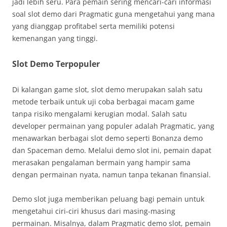
jadi lebih seru. Para pemain sering mencari-cari informasi
soal slot demo dari Pragmatic guna mengetahui yang mana
yang dianggap profitabel serta memiliki potensi
kemenangan yang tinggi.
Slot Demo Terpopuler
Di kalangan game slot, slot demo merupakan salah satu
metode terbaik untuk uji coba berbagai macam game
tanpa risiko mengalami kerugian modal. Salah satu
developer permainan yang populer adalah Pragmatic, yang
menawarkan berbagai slot demo seperti Bonanza demo
dan Spaceman demo. Melalui demo slot ini, pemain dapat
merasakan pengalaman bermain yang hampir sama
dengan permainan nyata, namun tanpa tekanan finansial.
Demo slot juga memberikan peluang bagi pemain untuk
mengetahui ciri-ciri khusus dari masing-masing
permainan. Misalnya, dalam Pragmatic demo slot, pemain