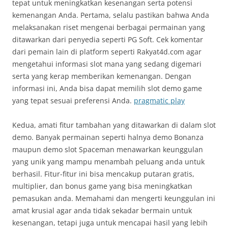
tepat untuk meningkatkan kesenangan serta potensi
kemenangan Anda. Pertama, selalu pastikan bahwa Anda
melaksanakan riset mengenai berbagai permainan yang
ditawarkan dari penyedia seperti PG Soft. Cek komentar
dari pemain lain di platform seperti Rakyat4d.com agar
mengetahui informasi slot mana yang sedang digemari
serta yang kerap memberikan kemenangan. Dengan
informasi ini, Anda bisa dapat memilih slot demo game
yang tepat sesuai preferensi Anda.
pragmatic play
Kedua, amati fitur tambahan yang ditawarkan di dalam slot
demo. Banyak permainan seperti halnya demo Bonanza
maupun demo slot Spaceman menawarkan keunggulan
yang unik yang mampu menambah peluang anda untuk
berhasil. Fitur-fitur ini bisa mencakup putaran gratis,
multiplier, dan bonus game yang bisa meningkatkan
pemasukan anda. Memahami dan mengerti keunggulan ini
amat krusial agar anda tidak sekadar bermain untuk
kesenangan, tetapi juga untuk mencapai hasil yang lebih