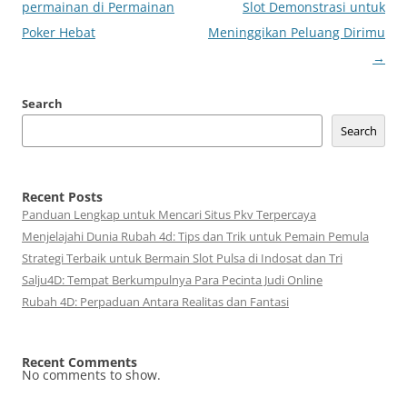
navigation
permainan di Permainan
Slot Demonstrasi untuk
Poker Hebat
Meninggikan Peluang Dirimu
→
Search
Search
Recent Posts
Panduan Lengkap untuk Mencari Situs Pkv Terpercaya
Menjelajahi Dunia Rubah 4d: Tips dan Trik untuk Pemain Pemula
Strategi Terbaik untuk Bermain Slot Pulsa di Indosat dan Tri
Salju4D: Tempat Berkumpulnya Para Pecinta Judi Online
Rubah 4D: Perpaduan Antara Realitas dan Fantasi
Recent Comments
No comments to show.