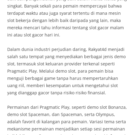
singkat. Banyak sekali para pemain mempercayai bahwa
terdapat waktu atau juga syarat tertentu di mana mesin
slot bekerja dengan lebih baik daripada yang lain, maka
mereka mencari tahu informasi tentang slot gacor malam
ini atau slot gacor hari ini.
Dalam dunia industri perjudian daring, Rakyat4d menjadi
salah satu tempat yang menyediakan berbagai jenis demo
slot, termasuk slot keluaran provider terkenal seperti
Pragmatic Play. Melalui demo slot, para pemain bisa
menguji berbagai game tanpa harus mempertaruhkan
uang riil, memberi kesempatan untuk mengetahui slot
yang dianggap gacor tanpa risiko risiko finansial.
Permainan dari Pragmatic Play, seperti demo slot Bonanza,
demo slot Spaceman, dan Spaceman, serta Olympus,
adalah favorit di kalangan para pemain. Variasi tema serta
mekanisme permainan menjadikan setiap sesi permainan