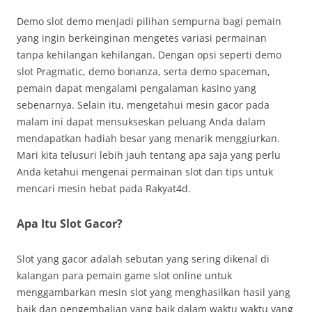
Demo slot demo menjadi pilihan sempurna bagi pemain
yang ingin berkeinginan mengetes variasi permainan
tanpa kehilangan kehilangan. Dengan opsi seperti demo
slot Pragmatic, demo bonanza, serta demo spaceman,
pemain dapat mengalami pengalaman kasino yang
sebenarnya. Selain itu, mengetahui mesin gacor pada
malam ini dapat mensukseskan peluang Anda dalam
mendapatkan hadiah besar yang menarik menggiurkan.
Mari kita telusuri lebih jauh tentang apa saja yang perlu
Anda ketahui mengenai permainan slot dan tips untuk
mencari mesin hebat pada Rakyat4d.
Apa Itu Slot Gacor?
Slot yang gacor adalah sebutan yang sering dikenal di
kalangan para pemain game slot online untuk
menggambarkan mesin slot yang menghasilkan hasil yang
baik dan pengembalian yang baik dalam waktu waktu yang