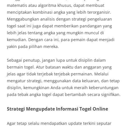
matematis atau algoritma khusus, dapat membuat
menciptakan kombinasi angka yang lebih terorganisir.
Menggabungkan analisis dengan strategi pengeluaran
togel saat ini juga dapat memberikan pandangan yang
lebih jelas tentang angka yang mungkin muncul di
kemudian. Dengan cara ini, para pemain dapat menjadi
yakin pada pilihan mereka.
Sebagai penutup, jangan lupa untuk disiplin dalam
bermain togel. Atur batasan waktu dan anggaran yang
jelas agar tidak terjebak terjebak permainan. Melalui
mengatur strategi, menggunakan data keluaran, dan tetap
disiplin, kemungkinan Anda untuk meraih keberuntungan
pada tebak angka togel dapat bertambah secara signifikan.
Strategi Mengupdate Informasi Togel Online
Agar tetap selalu mendapatkan update terkini seputar