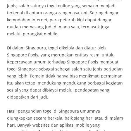
jenis, salah satunya togel online yang semakin menjadi
terkenal di antara orang-orang masa kini. Seiring dengan
kemudahan internet, para petaruh kini dapat dengan
mudah memasang judi di mana saja, termasuk juga
melalui perangkat mobile.
Di dalam Singapura, togel dikelola dan diatur oleh
Singapore Pools, yang merupakan entitas resmi untuk.
Kepercayaan umum terhadap Singapore Pools membuat
togel Singapore sebagai sebagai salah satu jenis perjudian
yang lebih. Pemain tidak hanya bisa menikmati permainan
itu, akan tetapi mendukung mendukung berbagai kegiatan
sosial yang dapat dibiayai melalui pendapatan yang
didapatkan dari judi.
Hasil pengundian togel di Singapura umumnya
diungkapkan secara berkala, baik siang hari atau di malam
hari. Banyak websites dan aplikasi mobile yang