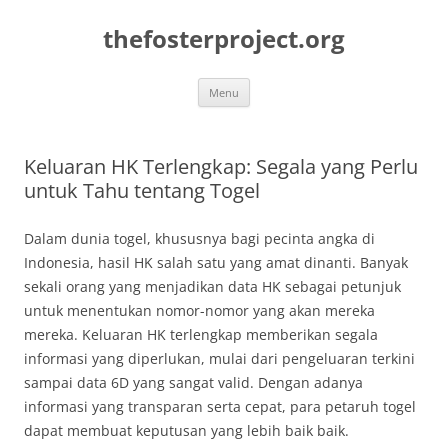
Skip
to
thefosterproject.org
content
Menu
Keluaran HK Terlengkap: Segala yang Perlu
untuk Tahu tentang Togel
Dalam dunia togel, khususnya bagi pecinta angka di
Indonesia, hasil HK salah satu yang amat dinanti. Banyak
sekali orang yang menjadikan data HK sebagai petunjuk
untuk menentukan nomor-nomor yang akan mereka
mereka. Keluaran HK terlengkap memberikan segala
informasi yang diperlukan, mulai dari pengeluaran terkini
sampai data 6D yang sangat valid. Dengan adanya
informasi yang transparan serta cepat, para petaruh togel
dapat membuat keputusan yang lebih baik baik.