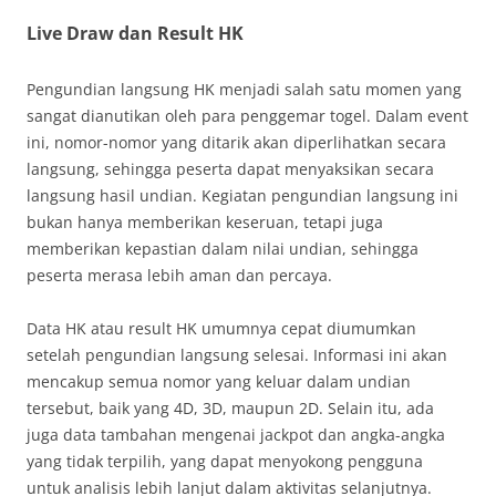
Live Draw dan Result HK
Pengundian langsung HK menjadi salah satu momen yang
sangat dianutikan oleh para penggemar togel. Dalam event
ini, nomor-nomor yang ditarik akan diperlihatkan secara
langsung, sehingga peserta dapat menyaksikan secara
langsung hasil undian. Kegiatan pengundian langsung ini
bukan hanya memberikan keseruan, tetapi juga
memberikan kepastian dalam nilai undian, sehingga
peserta merasa lebih aman dan percaya.
Data HK atau result HK umumnya cepat diumumkan
setelah pengundian langsung selesai. Informasi ini akan
mencakup semua nomor yang keluar dalam undian
tersebut, baik yang 4D, 3D, maupun 2D. Selain itu, ada
juga data tambahan mengenai jackpot dan angka-angka
yang tidak terpilih, yang dapat menyokong pengguna
untuk analisis lebih lanjut dalam aktivitas selanjutnya.