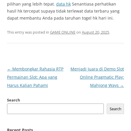
pilihan yang lebih tepat.
data hk
Senantiasa perhatikan
hasil hk tercepat supaya tidak terlewat data terbaru yang
dapat membantu Anda pada taruhan togel hk hari ini.
This entry was posted in
GAME ONLINE
on
August 20, 2025
.
Post
←
Membongkar Rahasia RTP
Menjadi Juara di Demo Slot
navigation
Permainan Slot: Apa yang
Online Pragmatic Play:
Harus Kalian Pahami
Mahjong Ways
→
Search
Search
Recent Posts