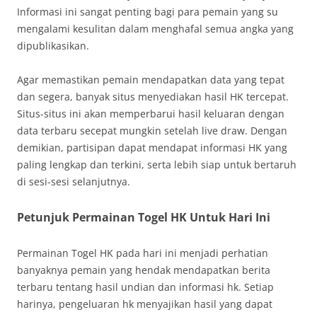
Informasi ini sangat penting bagi para pemain yang su
mengalami kesulitan dalam menghafal semua angka yang
dipublikasikan.
Agar memastikan pemain mendapatkan data yang tepat
dan segera, banyak situs menyediakan hasil HK tercepat.
Situs-situs ini akan memperbarui hasil keluaran dengan
data terbaru secepat mungkin setelah live draw. Dengan
demikian, partisipan dapat mendapat informasi HK yang
paling lengkap dan terkini, serta lebih siap untuk bertaruh
di sesi-sesi selanjutnya.
Petunjuk Permainan Togel HK Untuk Hari Ini
Permainan Togel HK pada hari ini menjadi perhatian
banyaknya pemain yang hendak mendapatkan berita
terbaru tentang hasil undian dan informasi hk. Setiap
harinya, pengeluaran hk menyajikan hasil yang dapat