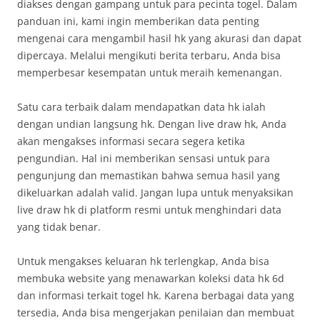
diakses dengan gampang untuk para pecinta togel. Dalam
panduan ini, kami ingin memberikan data penting
mengenai cara mengambil hasil hk yang akurasi dan dapat
dipercaya. Melalui mengikuti berita terbaru, Anda bisa
memperbesar kesempatan untuk meraih kemenangan.
Satu cara terbaik dalam mendapatkan data hk ialah
dengan undian langsung hk. Dengan live draw hk, Anda
akan mengakses informasi secara segera ketika
pengundian. Hal ini memberikan sensasi untuk para
pengunjung dan memastikan bahwa semua hasil yang
dikeluarkan adalah valid. Jangan lupa untuk menyaksikan
live draw hk di platform resmi untuk menghindari data
yang tidak benar.
Untuk mengakses keluaran hk terlengkap, Anda bisa
membuka website yang menawarkan koleksi data hk 6d
dan informasi terkait togel hk. Karena berbagai data yang
tersedia, Anda bisa mengerjakan penilaian dan membuat