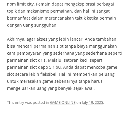
nom limit city. Pemain dapat mengeksplorasi berbagai
topik dan mekanisme permainan, dan hal ini sangat
bermanfaat dalam merencanakan taktik ketika bermain
dengan uang sungguhan.
Akhirnya, agar akses yang lebih lancar, Anda tambahan
bisa mencari permainan slot tanpa biaya menggunakan
cara pembayaran yang sederhana yang sederhana seperti
permainan slot qris. Melalui setoran kecil seperti
permainan slot depo 5 ribu, Anda dapat mencoba game
slot secara lebih fleksibel. Hal ini memberikan peluang
untuk merasakan game sebenarnya tanpa harus
mengeluarkan uang yang banyak sejak awal.
This entry was posted in
GAME ONLINE
on
July 19, 2025
.