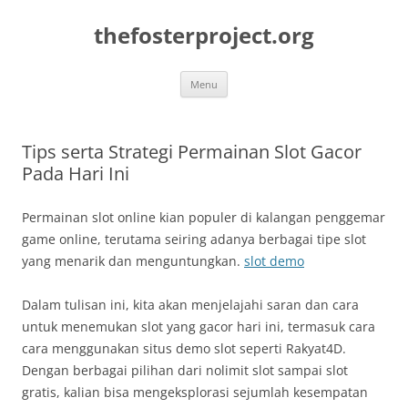
Skip
to
thefosterproject.org
content
Menu
Tips serta Strategi Permainan Slot Gacor
Pada Hari Ini
Permainan slot online kian populer di kalangan penggemar
game online, terutama seiring adanya berbagai tipe slot
yang menarik dan menguntungkan.
slot demo
Dalam tulisan ini, kita akan menjelajahi saran dan cara
untuk menemukan slot yang gacor hari ini, termasuk cara
cara menggunakan situs demo slot seperti Rakyat4D.
Dengan berbagai pilihan dari nolimit slot sampai slot
gratis, kalian bisa mengeksplorasi sejumlah kesempatan