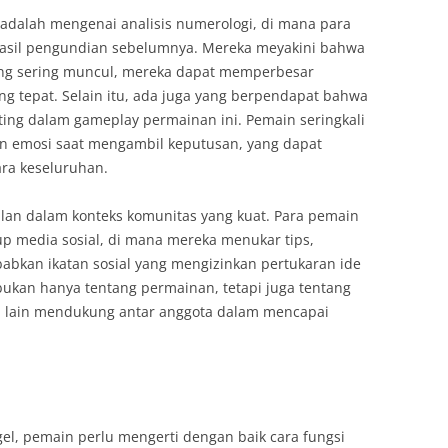
 adalah mengenai analisis numerologi, di mana para
hasil pengundian sebelumnya. Mereka meyakini bahwa
ng sering muncul, mereka dapat memperbesar
 tepat. Selain itu, ada juga yang berpendapat bahwa
nting dalam gameplay permainan ini. Pemain seringkali
an emosi saat mengambil keputusan, yang dapat
ra keseluruhan.
jalan dalam konteks komunitas yang kuat. Para pemain
up media sosial, di mana mereka menukar tips,
abkan ikatan sosial yang mengizinkan pertukaran ide
bukan hanya tentang permainan, tetapi juga tentang
 lain mendukung antar anggota dalam mencapai
el, pemain perlu mengerti dengan baik cara fungsi