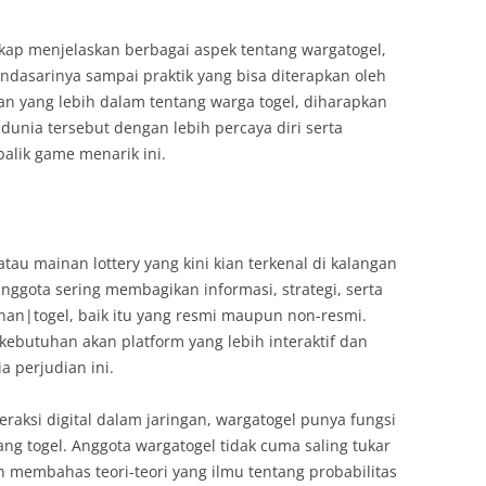
gkap menjelaskan berbagai aspek tentang wargatogel,
ndasarinya sampai praktik yang bisa diterapkan oleh
 yang lebih dalam tentang warga togel, diharapkan
unia tersebut dengan lebih percaya diri serta
 balik game menarik ini.
au mainan lottery yang kini kian terkenal di kalangan
nggota sering membagikan informasi, strategi, serta
inan|togel, baik itu yang resmi maupun non-resmi.
ebutuhan akan platform yang lebih interaktif dan
a perjudian ini.
eraksi digital dalam jaringan, wargatogel punya fungsi
g togel. Anggota wargatogel tidak cuma saling tukar
membahas teori-teori yang ilmu tentang probabilitas