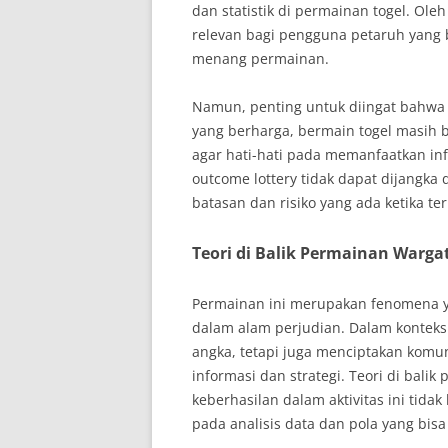
dan statistik di permainan togel. Ole
relevan bagi pengguna petaruh yang
menang permainan.
Namun, penting untuk diingat bahwa
yang berharga, bermain togel masih b
agar hati-hati pada memanfaatkan in
outcome lottery tidak dapat dijangka
batasan dan risiko yang ada ketika te
Teori di Balik Permainan Warga
Permainan ini merupakan fenomena ya
dalam alam perjudian. Dalam konteks
angka, tetapi juga menciptakan komu
informasi dan strategi. Teori di bali
keberhasilan dalam aktivitas ini tida
pada analisis data dan pola yang bisa 