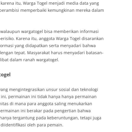
h karena itu, Warga Togel menjadi media data yang
 berambisi memperbaiki kemungkinan mereka dalam
 walaupun wargatogel bisa memberikan informasi
erisiko. Karena itu, anggota Warga Togel disarankan
formasi yang didapatkan serta menyadari bahwa
 dengan tepat. Masyarakat harus menyadari batasan-
rlibat dalam ranah wargatogel.
togel
ng mengintegrasikan unsur sosial dan teknologi
 ini, permainan ini tidak hanya hanya permainan
nitas di mana para anggota saling menukarkan
k permainan ini berakar pada pengertian bahwa
k hanya tergantung pada keberuntungan, tetapi juga
diidentifikasi oleh para pemain.