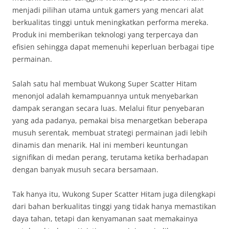
menjadi pilihan utama untuk gamers yang mencari alat
berkualitas tinggi untuk meningkatkan performa mereka.
Produk ini memberikan teknologi yang terpercaya dan
efisien sehingga dapat memenuhi keperluan berbagai tipe
permainan.
Salah satu hal membuat Wukong Super Scatter Hitam
menonjol adalah kemampuannya untuk menyebarkan
dampak serangan secara luas. Melalui fitur penyebaran
yang ada padanya, pemakai bisa menargetkan beberapa
musuh serentak, membuat strategi permainan jadi lebih
dinamis dan menarik. Hal ini memberi keuntungan
signifikan di medan perang, terutama ketika berhadapan
dengan banyak musuh secara bersamaan.
Tak hanya itu, Wukong Super Scatter Hitam juga dilengkapi
dari bahan berkualitas tinggi yang tidak hanya memastikan
daya tahan, tetapi dan kenyamanan saat memakainya