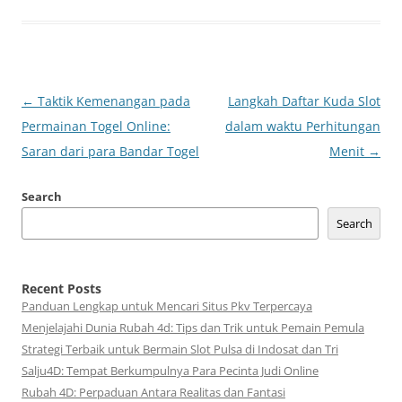
Post
←
Taktik Kemenangan pada
Langkah Daftar Kuda Slot
navigation
Permainan Togel Online:
dalam waktu Perhitungan
Saran dari para Bandar Togel
Menit
→
Search
Search
Recent Posts
Panduan Lengkap untuk Mencari Situs Pkv Terpercaya
Menjelajahi Dunia Rubah 4d: Tips dan Trik untuk Pemain Pemula
Strategi Terbaik untuk Bermain Slot Pulsa di Indosat dan Tri
Salju4D: Tempat Berkumpulnya Para Pecinta Judi Online
Rubah 4D: Perpaduan Antara Realitas dan Fantasi