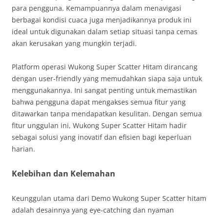
para pengguna. Kemampuannya dalam menavigasi
berbagai kondisi cuaca juga menjadikannya produk ini
ideal untuk digunakan dalam setiap situasi tanpa cemas
akan kerusakan yang mungkin terjadi.
Platform operasi Wukong Super Scatter Hitam dirancang
dengan user-friendly yang memudahkan siapa saja untuk
menggunakannya. Ini sangat penting untuk memastikan
bahwa pengguna dapat mengakses semua fitur yang
ditawarkan tanpa mendapatkan kesulitan. Dengan semua
fitur unggulan ini, Wukong Super Scatter Hitam hadir
sebagai solusi yang inovatif dan efisien bagi keperluan
harian.
Kelebihan dan Kelemahan
Keunggulan utama dari Demo Wukong Super Scatter hitam
adalah desainnya yang eye-catching dan nyaman