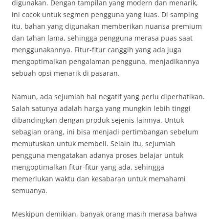
digunakan. Dengan tampilan yang modern dan menarik,
ini cocok untuk segmen pengguna yang luas. Di samping
itu, bahan yang digunakan memberikan nuansa premium
dan tahan lama, sehingga pengguna merasa puas saat
menggunakannya. Fitur-fitur canggih yang ada juga
mengoptimalkan pengalaman pengguna, menjadikannya
sebuah opsi menarik di pasaran.
Namun, ada sejumlah hal negatif yang perlu diperhatikan.
Salah satunya adalah harga yang mungkin lebih tinggi
dibandingkan dengan produk sejenis lainnya. Untuk
sebagian orang, ini bisa menjadi pertimbangan sebelum
memutuskan untuk membeli. Selain itu, sejumlah
pengguna mengatakan adanya proses belajar untuk
mengoptimalkan fitur-fitur yang ada, sehingga
memerlukan waktu dan kesabaran untuk memahami
semuanya.
Meskipun demikian, banyak orang masih merasa bahwa