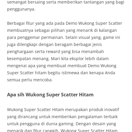
semangat bersaing serta memberikan tantangan yang bagi
penggunanya.
Berbagai fitur yang ada pada Demo Wukong Super Scatter
membuatnya sebagai pilihan yang menarik di kalangan
para penggemar permainan. Selain visual yang, game ini
juga dilengkapi dengan beragam berbagai jenis
penghargaan serta reward yang bisa menambah
kesempatan menang. Mari kita eksplor lebih dalam
mengenai apa yang membuat membuat Demo Wukong
Super Scatter hitam begitu istimewa dan kenapa Anda
semua perlu mencoba.
Apa sih Wukong Super Scatter Hitam
Wukong Super Scatter Hitam merupakan produk inovatif
yang dirancang untuk memberikan pengalaman terbaik
untuk pengguna di dunia gaming. Dengan desain yang
menarik dan fitur canggih, Wukong Super Scatter Hitam