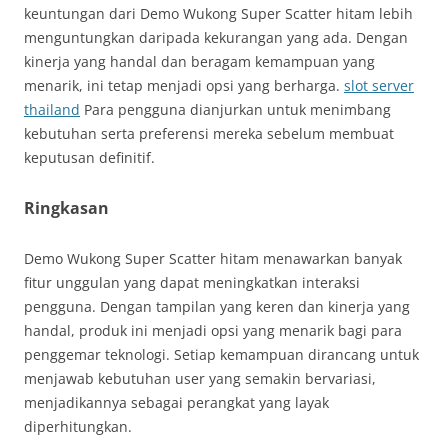
keuntungan dari Demo Wukong Super Scatter hitam lebih
menguntungkan daripada kekurangan yang ada. Dengan
kinerja yang handal dan beragam kemampuan yang
menarik, ini tetap menjadi opsi yang berharga.
slot server
thailand
Para pengguna dianjurkan untuk menimbang
kebutuhan serta preferensi mereka sebelum membuat
keputusan definitif.
Ringkasan
Demo Wukong Super Scatter hitam menawarkan banyak
fitur unggulan yang dapat meningkatkan interaksi
pengguna. Dengan tampilan yang keren dan kinerja yang
handal, produk ini menjadi opsi yang menarik bagi para
penggemar teknologi. Setiap kemampuan dirancang untuk
menjawab kebutuhan user yang semakin bervariasi,
menjadikannya sebagai perangkat yang layak
diperhitungkan.