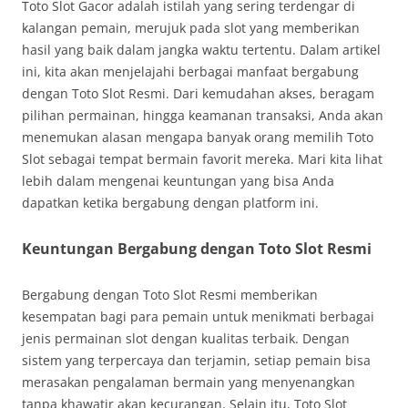
Toto Slot Gacor adalah istilah yang sering terdengar di
kalangan pemain, merujuk pada slot yang memberikan
hasil yang baik dalam jangka waktu tertentu. Dalam artikel
ini, kita akan menjelajahi berbagai manfaat bergabung
dengan Toto Slot Resmi. Dari kemudahan akses, beragam
pilihan permainan, hingga keamanan transaksi, Anda akan
menemukan alasan mengapa banyak orang memilih Toto
Slot sebagai tempat bermain favorit mereka. Mari kita lihat
lebih dalam mengenai keuntungan yang bisa Anda
dapatkan ketika bergabung dengan platform ini.
Keuntungan Bergabung dengan Toto Slot Resmi
Bergabung dengan Toto Slot Resmi memberikan
kesempatan bagi para pemain untuk menikmati berbagai
jenis permainan slot dengan kualitas terbaik. Dengan
sistem yang terpercaya dan terjamin, setiap pemain bisa
merasakan pengalaman bermain yang menyenangkan
tanpa khawatir akan kecurangan. Selain itu, Toto Slot