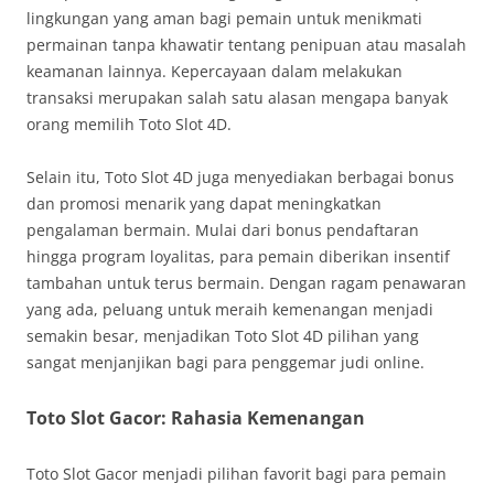
lingkungan yang aman bagi pemain untuk menikmati
permainan tanpa khawatir tentang penipuan atau masalah
keamanan lainnya. Kepercayaan dalam melakukan
transaksi merupakan salah satu alasan mengapa banyak
orang memilih Toto Slot 4D.
Selain itu, Toto Slot 4D juga menyediakan berbagai bonus
dan promosi menarik yang dapat meningkatkan
pengalaman bermain. Mulai dari bonus pendaftaran
hingga program loyalitas, para pemain diberikan insentif
tambahan untuk terus bermain. Dengan ragam penawaran
yang ada, peluang untuk meraih kemenangan menjadi
semakin besar, menjadikan Toto Slot 4D pilihan yang
sangat menjanjikan bagi para penggemar judi online.
Toto Slot Gacor: Rahasia Kemenangan
Toto Slot Gacor menjadi pilihan favorit bagi para pemain