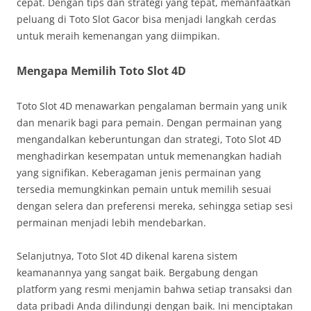
cepat. Dengan tips dan strategi yang tepat, memanfaatkan
peluang di Toto Slot Gacor bisa menjadi langkah cerdas
untuk meraih kemenangan yang diimpikan.
Mengapa Memilih Toto Slot 4D
Toto Slot 4D menawarkan pengalaman bermain yang unik
dan menarik bagi para pemain. Dengan permainan yang
mengandalkan keberuntungan dan strategi, Toto Slot 4D
menghadirkan kesempatan untuk memenangkan hadiah
yang signifikan. Keberagaman jenis permainan yang
tersedia memungkinkan pemain untuk memilih sesuai
dengan selera dan preferensi mereka, sehingga setiap sesi
permainan menjadi lebih mendebarkan.
Selanjutnya, Toto Slot 4D dikenal karena sistem
keamanannya yang sangat baik. Bergabung dengan
platform yang resmi menjamin bahwa setiap transaksi dan
data pribadi Anda dilindungi dengan baik. Ini menciptakan