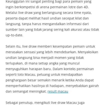
Keunggulan ini sangat penting bagi para pemain yang
ingin berkompetisi di arena permainan lotre dan 4D.
Melalui live draw yang berlangsung secara time nyata,
peserta dapat melihat hasil undian secepat kilat dan
langsung, tanpa harus mengandalkan informasi dari
sumber lain yang tidak jarang sering kali akurasi atau tidak
up-to-date.
Selain itu, live draw memberi kesempatan pemain untuk
merasakan sensasi yang lebih mendebarkan. Menyaksikan
undian langsung bisa menjadi momen yang tidak
terlupakan, di mana setiap angka yang muncul
menyuguhkan harapan baru. Dalam konteks permainan
seperti toto Macau, peluang untuk mendapatkan
penghargaan besar semakin menarik ketika Anda dapat
memperhatikan hasilnya di hadapan, menyebabkan gairah
dan semangat meningkat.
result macau
Sebagai penutup, mengikuti live draw Macau juga