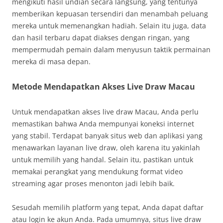
mengikuti hasil undian secara langsung, yang tentunya
memberikan kepuasan tersendiri dan menambah peluang
mereka untuk memenangkan hadiah. Selain itu juga, data
dan hasil terbaru dapat diakses dengan ringan, yang
mempermudah pemain dalam menyusun taktik permainan
mereka di masa depan.
Metode Mendapatkan Akses Live Draw Macau
Untuk mendapatkan akses live draw Macau, Anda perlu
memastikan bahwa Anda mempunyai koneksi internet
yang stabil. Terdapat banyak situs web dan aplikasi yang
menawarkan layanan live draw, oleh karena itu yakinlah
untuk memilih yang handal. Selain itu, pastikan untuk
memakai perangkat yang mendukung format video
streaming agar proses menonton jadi lebih baik.
Sesudah memilih platform yang tepat, Anda dapat daftar
atau login ke akun Anda. Pada umumnya, situs live draw