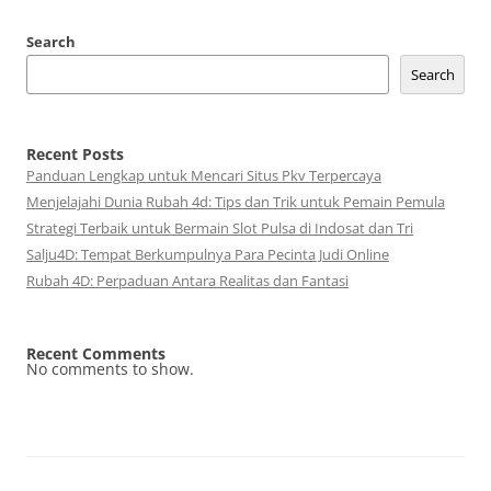
Search
Search
Recent Posts
Panduan Lengkap untuk Mencari Situs Pkv Terpercaya
Menjelajahi Dunia Rubah 4d: Tips dan Trik untuk Pemain Pemula
Strategi Terbaik untuk Bermain Slot Pulsa di Indosat dan Tri
Salju4D: Tempat Berkumpulnya Para Pecinta Judi Online
Rubah 4D: Perpaduan Antara Realitas dan Fantasi
Recent Comments
No comments to show.