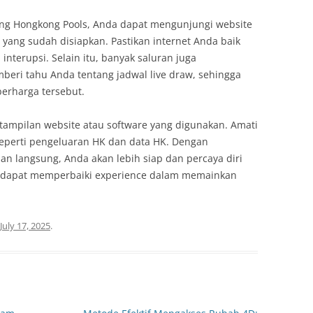
g Hongkong Pools, Anda dapat mengunjungi website
yang sudah disiapkan. Pastikan internet Anda baik
nterupsi. Selain itu, banyak saluran juga
mberi tahu Anda tentang jadwal live draw, sehingga
erharga tersebut.
tampilan website atau software yang digunakan. Amati
, seperti pengeluaran HK dan data HK. Dengan
 langsung, Anda akan lebih siap dan percaya diri
ta dapat memperbaiki experience dalam memainkan
July 17, 2025
.