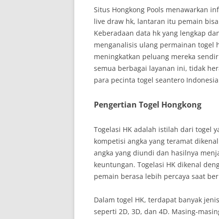
Situs Hongkong Pools menawarkan inf
live draw hk, lantaran itu pemain bisa
Keberadaan data hk yang lengkap da
menganalisis ulang permainan togel 
meningkatkan peluang mereka sendi
semua berbagai layanan ini, tidak he
para pecinta togel seantero Indonesia
Pengertian Togel Hongkong
Togelasi HK adalah istilah dari togel
kompetisi angka yang teramat dikenal
angka yang diundi dan hasilnya men
keuntungan. Togelasi HK dikenal den
pemain berasa lebih percaya saat be
Dalam togel HK, terdapat banyak jeni
seperti 2D, 3D, dan 4D. Masing-masin