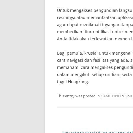
Untuk mengakses pengundian langsun
resminya atau memanfaatkan aplikasi 
agar dapat menikmati tayangan tanpa i
memberikan fitur notifikasi untuk me
Anda tidak akan terlewatkan momen b
Bagi pemula, krusial untuk mengenal 
cara navigasi dan fasilitas yang ada
memahami cara mengakses pengundian
dalam mengikuti setiap undian, ser
togel Hongkong.
This entry was posted in
GAME ONLINE
on