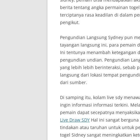
berita tentang angka permainan togel
terciptanya rasa keadilan di dalam p
pengikut.
Pengundian Langsung Sydney pun mer
tayangan langsung ini, para pemain 
Ini tentunya menambah ketegangan da
pengundian undian. Pengundian Lan
yang lebih lebih berinteraksi, sebab
langsung dari lokasi tempat pengundi
dari sumber.
Di samping itu, kolam live sdy mena
ingin informasi informasi terkini. Me
pemain dapat secepatnya menyaksika
Live Draw SDY
Hal ini sangat berguna
tindakan atau taruhan untuk untuk p
togel Sidney sangat meningkatkan ket