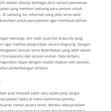
l SDY adalah adanya berbagai jenis variant permainan
dy pools yang memberi peluang para pemain untuk
 Di samping itu, informasi yang jelas serta valid
ibutuhkan untuk para pemain agar membuat pilihan
n teknologi, kini hadir pula live draw sdy yang
n agar melihat pengundian secara langsung. Dengan
mengalami sensasi serta keterlibatan yang lebih dalam
 transparansi dari proses undian. Data terbaru
l pengundian dapat dengan mudah diakses oleh pemain,
tahui perkembangan terbaru.
w
daan pool menjadi salah satu aspek yang sangat
dney adalah lokasi di mana komunitas pecinta
keluaran nomor secara resmi. Melalui adanya kolam
ses yang yang aman dan resmi dalam mendapatkan