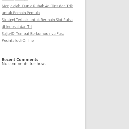
Menjelajahi Dunia Rubah 4d: Tips dan Trik
untuk Pemain Pemula
Strategi Terbaik untuk Bermain Slot Pulsa
di Indosat dan Tri
Salju4D: Tempat Berkumpulnya Para
Pecinta Judi Online
Recent Comments
No comments to show.