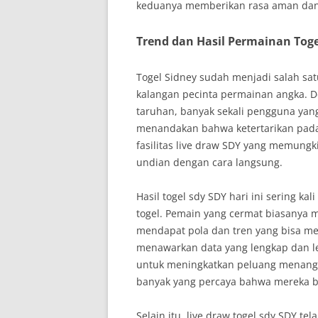
keduanya memberikan rasa aman dan
Trend dan Hasil Permainan Toge
Togel Sidney sudah menjadi salah sa
kalangan pecinta permainan angka. 
taruhan, banyak sekali pengguna yang 
menandakan bahwa ketertarikan pada 
fasilitas live draw SDY yang memun
undian dengan cara langsung.
Hasil togel sdy SDY hari ini sering k
togel. Pemain yang cermat biasanya m
mendapat pola dan tren yang bisa m
menawarkan data yang lengkap dan 
untuk meningkatkan peluang menang
banyak yang percaya bahwa mereka b
Selain itu, live draw togel sdy SDY