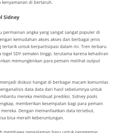
 kenyamanan di bertaruh.
l Sidney
tu permainan angka yang sangat sangat populer di
Dengan kemudahan akses akses dan berbagai jenis
tertarik untuk berpartisipasi dalam ini. Tren terbaru
togel SDY semakin tinggi, terutama karena kehadiran
gkinkan memungkinkan para pemain melihat output
ali menjadi diskusi hangat di berbagai macam komunitas
enganalisis data data dari hasil sebelumnya untuk
embantu mereka membuat prediksi. Sidney pools
lengkap, memberikan kesempatan bagi para pemain
 mereka. Dengan memanfaatkan data tersebut,
isa bisa meraih keberuntungan.
 telah membawa pengalaman baru untuk penggemar