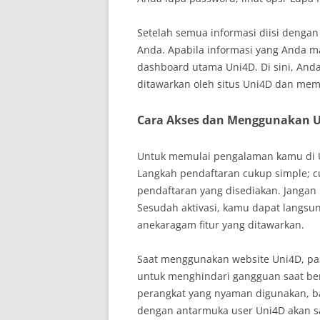
Setelah semua informasi diisi dengan
Anda. Apabila informasi yang Anda m
dashboard utama Uni4D. Di sini, Anda
ditawarkan oleh situs Uni4D dan mem
Cara Akses dan Menggunakan 
Untuk memulai pengalaman kamu di Un
Langkah pendaftaran cukup simple; c
pendaftaran yang disediakan. Jangan l
Sesudah aktivasi, kamu dapat langsu
anekaragam fitur yang ditawarkan.
Saat menggunakan website Uni4D, past
untuk menghindari gangguan saat berm
perangkat yang nyaman digunakan, bai
dengan antarmuka user Uni4D akan 