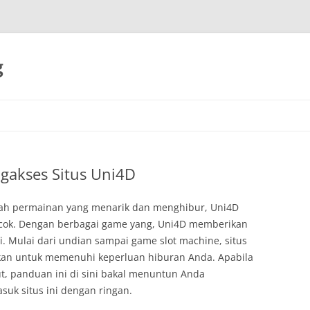
g
gakses Situs Uni4D
dah permainan yang menarik dan menghibur, Uni4D
ocok. Dengan berbagai game yang, Uni4D memberikan
i. Mulai dari undian sampai game slot machine, situs
uhkan untuk memenuhi keperluan hiburan Anda. Apabila
t, panduan ini di sini bakal menuntun Anda
suk situs ini dengan ringan.