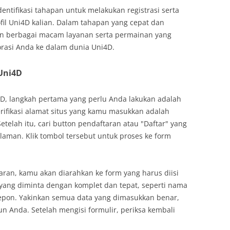
identifikasi tahapan untuk melakukan registrasi serta
ofil Uni4D kalian. Dalam tahapan yang cepat dan
kan berbagai macam layanan serta permainan yang
lorasi Anda ke dalam dunia Uni4D.
Uni4D
4D, langkah pertama yang perlu Anda lakukan adalah
rifikasi alamat situs yang kamu masukkan adalah
etelah itu, cari button pendaftaran atau "Daftar" yang
laman. Klik tombol tersebut untuk proses ke form
ran, kamu akan diarahkan ke form yang harus diisi
i yang diminta dengan komplet dan tepat, seperti nama
lepon. Yakinkan semua data yang dimasukkan benar,
un Anda. Setelah mengisi formulir, periksa kembali