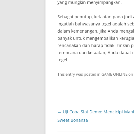
yang mungkin menyimpangkan.
Sebagai penutup, ketaatan pada judi
Ingatlah bahwasanya togel adalah se
dalam kemenangan. Jika Anda mengala
banyak untuk mengembalikan kerugian
rencanakan dan harap tidak izinkan 
terencana dan ketaatan, Anda dapat
togel.
This entry was posted in
GAME ONLINE
on
Post
←
Uji Coba Slot Demo: Mencicipi Man
navigation
Sweet Bonanza