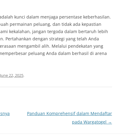
 adalah kunci dalam menjaga persentase keberhasilan.
buah permainan peluang, dan tidak ada kepastian
mi kekalahan, jangan tergoda dalam bertaruh lebih
. Pertahankan dengan strategi yang telah Anda
perasaan mengambil alih. Melalui pendekatan yang
 memperbesar peluang Anda dalam berhasil di arena
June 22, 2025
.
isnya
Panduan Komprehensif dalam Mendaftar
pada Wargatogel
→