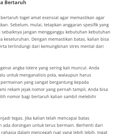
a Bertaruh
a bertaruh togel amat esensial agar memastikan agar
an. Sebelum, mulai, tetapkan anggaran spesifik yang
ini sebaiknya jangan mengganggu kebutuhan kebutuhan
ra keseluruhan. Dengan memastikan batas, kalian bisa
rta terlindungi dari kemungkinan stres mental dari
genai angka lotere yang sering kali muncul. Anda
alu untuk menganalisis pola, walaupun harus
h permainan yang sangat bergantung kepada
i rekam jejak nomor yang pernah tampil, Anda bisa
lih nomor bagi bertaruh kalian sambil melebihi
jadi tegas. Jika kalian telah mencapai batas
 ada dorongan untuk terus bermain. Berhenti dari
ahasia dalam mencegah rugi yang lebih lebih. Ingat