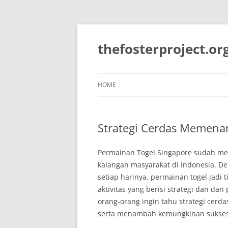
Skip
to
content
thefosterproject.or
HOME
Strategi Cerdas Memena
Permainan Togel Singapore sudah men
kalangan masyarakat di Indonesia. D
setiap harinya, permainan togel jadi
aktivitas yang berisi strategi dan d
orang-orang ingin tahu strategi cer
serta menambah kemungkinan sukses