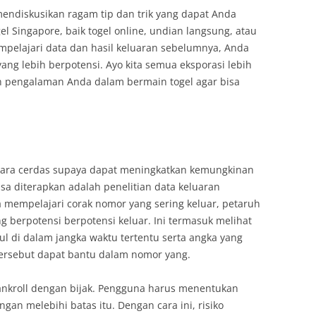
mendiskusikan ragam tip dan trik yang dapat Anda
l Singapore, baik togel online, undian langsung, atau
mpelajari data dan hasil keluaran sebelumnya, Anda
ng lebih berpotensi. Ayo kita semua eksporasi lebih
 pengalaman Anda dalam bermain togel agar bisa
ara cerdas supaya dapat meningkatkan kemungkinan
bisa diterapkan adalah penelitian data keluaran
mempelajari corak nomor yang sering keluar, petaruh
berpotensi berpotensi keluar. Ini termasuk melihat
l di dalam jangka waktu tertentu serta angka yang
tersebut dapat bantu dalam nomor yang.
ankroll dengan bijak. Pengguna harus menentukan
ngan melebihi batas itu. Dengan cara ini, risiko