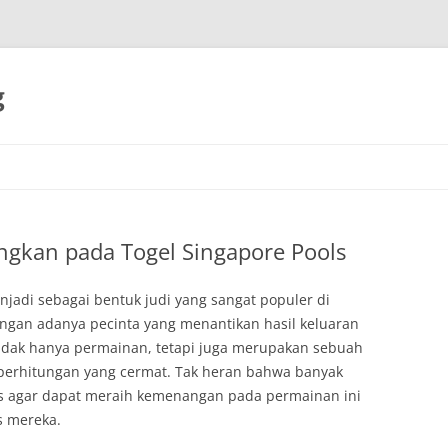
g
ngkan pada Togel Singapore Pools
jadi sebagai bentuk judi yang sangat populer di
engan adanya pecinta yang menantikan hasil keluaran
 tidak hanya permainan, tetapi juga merupakan sebuah
an perhitungan yang cermat. Tak heran bahwa banyak
das agar dapat meraih kemenangan pada permainan ini
 mereka.