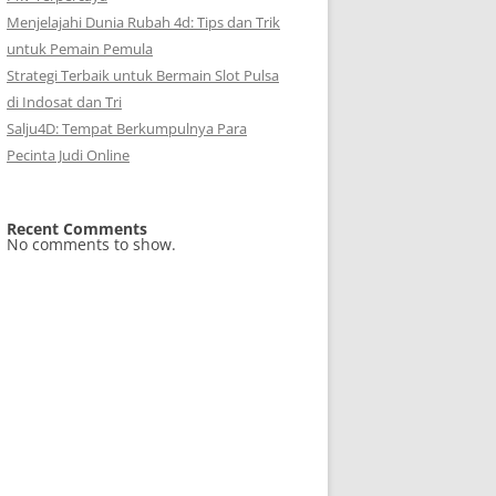
Menjelajahi Dunia Rubah 4d: Tips dan Trik
untuk Pemain Pemula
Strategi Terbaik untuk Bermain Slot Pulsa
di Indosat dan Tri
Salju4D: Tempat Berkumpulnya Para
Pecinta Judi Online
Recent Comments
No comments to show.